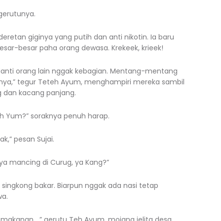
” gerutunya.
eretan giginya yang putih dan anti nikotin. Ia baru
esar-besar paha orang dewasa. Krekeek, krieek!
 Nanti orang lain nggak kebagian. Mentang-mentang
nya,” tegur Teteh Ayum, menghampiri mereka sambil
g dan kacang panjang.
eh Yum?” soraknya penuh harap.
k,” pesan Sujai.
nya mancing di Curug, ya Kang?”
singkong bakar. Biarpun nggak ada nasi tetap
wa.
l makanan…,” gerutu Teh Ayum, mojang jelita desa