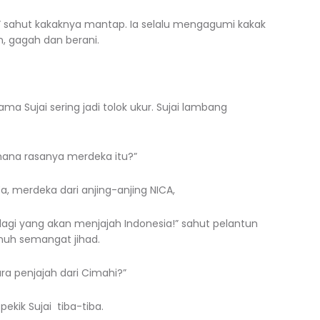
ak?” sahut kakaknya mantap. Ia selalu mengagumi kakak
, gagah dan berani.
 Sujai sering jadi tolok ukur. Sujai lambang
mana rasanya merdeka itu?”
Ya, merdeka dari anjing-anjing NICA,
 lagi yang akan menjajah Indonesia!” sahut pelantun
nuh semangat jihad.
a penjajah dari Cimahi?”
ekik Sujai tiba-tiba.