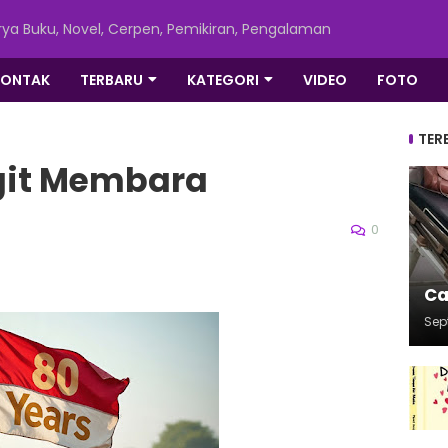
ya Buku, Novel, Cerpen, Pemikiran, Pengalaman
KONTAK
TERBARU
KATEGORI
VIDEO
FOTO
TER
git Membara
0
Ca
Sep