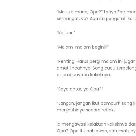
“Mau ke mana, Opa?” tanya Faiz men
semangat, ya? Apa itu pengaruh kajia
“Ke luar.”
“Malam-malam begini?”
“Penting. Harus pergi malam ini jug
amat lincahnya. Sang cucu terpelon
disembunyikan kakeknya.
“Saya antar, ya Opa?”
“Jangan, jangan ikut campur!” sang 
menjauhinya secara refleks.
Ia mengawasi kelakuan kakeknya dari
Opa? Opa itu pahlawan, satu-satunya