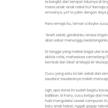
Ia bangkit dari tempat tidurnya di t
mana anak-anak nakal itu? Remaja 
emosinya, ya? Ia yakin dengan daya
Para remaja itu, teman si Boyke cuc
“Aneh sekali, gerakanku terasa ringa
akan sabar menunggu kedatanganku
Di tangga yang meliuk bagai ular ia
aktivis rohis, mahasiswa cemerlang 
kembali dari itikaf di Masjid Al-Wutsqo
Cucu yang satu ini lain sekali dari 
saudara-saudaranya malah mencapnya
Ugh, apa dunia ini sudah begitu kacau
balikkan. Si Franz, cucu ketiga dari 
hobi mengoleksi cewek campuran itu, 
baru anak hebat, nggak gagap teknolo