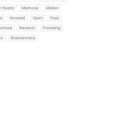
h Nyata
Memoar
Misteri
el
Novelet
Opini
Puisi
ortase
Resensi
Traveling
eo
Wawancara