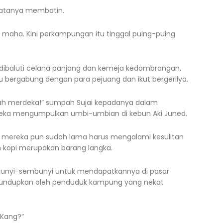
” katanya membatin.
h maha. Kini perkampungan itu tinggal puing-puing
dibaluti celana panjang dan kemeja kedombrangan,
u bergabung dengan para pejuang dan ikut bergerilya.
udah merdeka!” sumpah Sujai kepadanya dalam
ereka mengumpulkan umbi-umbian di kebun Aki Juned.
a, mereka pun sudah lama harus mengalami kesulitan
n kopi merupakan barang langka.
unyi-sembunyi untuk mendapatkannya di pasar
selundupkan oleh penduduk kampung yang nekat
 Kang?”