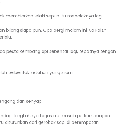
.
i tak membiarkan lelaki sepuh itu menolaknya lagi.
n bilang siapa pun, Opa pergi malam ini, ya Faiz,”
rlalu.
Ada pesta kembang api sebentar lagi, tepatnya tengah
lah terbentuk setahun yang silam.
lengang dan senyap.
endap, langkahnya tegas memasuki perkampungan
ru diturunkan dari gerobak sapi di perempatan