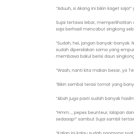
“Aduuh, si Akang ini bikin kaget saja!
Sujai tertawa lebar, memperlihatkan d
saja berhasil mencabut singkong seb
“Sudah, hei, jangan banyak-banyak.
sudah dipersilakan sama yang empu
membawa bakul berisi daun singkon
“Waah, nanti kita makan besar, ya T
“Bikin sambal terasi tomat yang banya
“Abah juga pasti sudah banyak hasil
“Hmm…, pepes beunteur, lalapan dan 
sedaaap!” sambut Sujai sambil terta
“Kalian ini kalau sudah ngomong soa