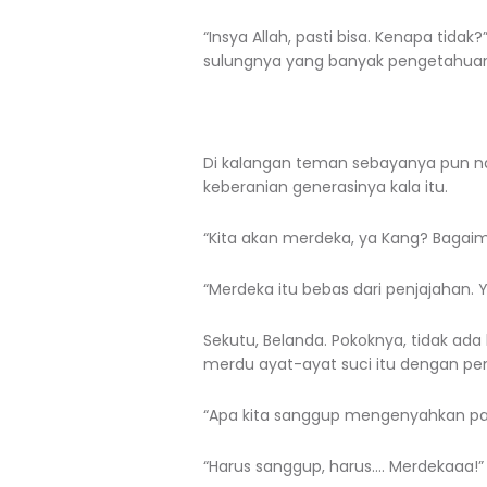
“Insya Allah, pasti bisa. Kenapa tid
sulungnya yang banyak pengetahuan
Di kalangan teman sebayanya pun nama
keberanian generasinya kala itu.
“Kita akan merdeka, ya Kang? Bagai
“Merdeka itu bebas dari penjajahan. 
Sekutu, Belanda. Pokoknya, tidak ada
merdu ayat-ayat suci itu dengan pe
“Apa kita sanggup mengenyahkan par
“Harus sanggup, harus…. Merdekaaa!” p