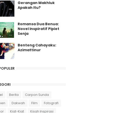
Gerangan Makhluk
Apakah Itu?
Romansa Dua Benua:
Novel Inspiratif Pipiet
Senja
Benteng Cahayaku:
Azimattinur
POPULER
EGORI
el
Berita
Carpon Sunda
pen
Dakwah
Film
Fotografi
or
Kiat-Kiat
Kisah Inspirasi