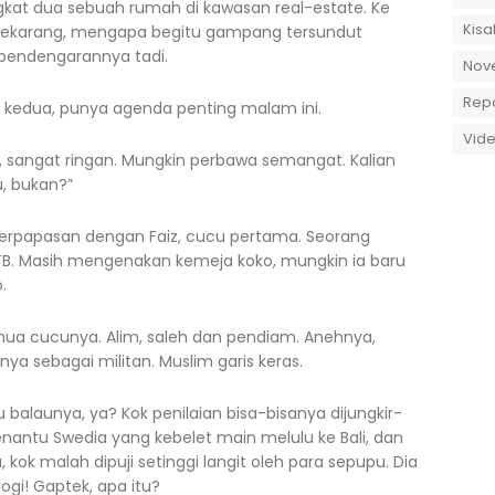
ingkat dua sebuah rumah di kawasan real-estate. Ke
Kisa
sekarang, mengapa begitu gampang tersundut
 pendengarannya tadi.
Nov
Rep
u kedua, punya agenda penting malam ini.
Vid
n, sangat ringan. Mungkin perbawa semangat. Kalian
, bukan?”
 berpapasan dengan Faiz, cucu pertama. Seorang
ITB. Masih mengenakan kemeja koko, mungkin ia baru
.
semua cucunya. Alim, saleh dan pendiam. Anehnya,
 sebagai militan. Muslim garis keras.
 balaunya, ya? Kok penilaian bisa-bisanya dijungkir-
menantu Swedia yang kebelet main melulu ke Bali, dan
kok malah dipuji setinggi langit oleh para sepupu. Dia
gi! Gaptek, apa itu?