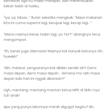
semester tiga itu makin merepet, dan menimbulkan
kebat-kebit di hatiku.
"Iya, ya, hiksss…” Butet seketika mengisak. "Masa makanan
kita ini cuma supermi lagi, kerupuk lagi, kecap lagi…”
“Mana nasinya beras taskin lagi, ya Tet?” abangnya terus
mengompori.
“Eh, bener juga. Mamaaa! Nasinya kok banyak batunya nih…
hueekk!”
“Iiiih, melarat, sengsaranya kok dibikin sendiri sih? Demi
masa depan, demi masa depan… Gimana mo raih masa
depan kalo hari ini nggak diberesin?”
Ugh, mentang-mentang mantan ketua MPK di SMU-nya
tuh anak!
Apa yang punya lakonnya marah digugat begitu? Iiih,