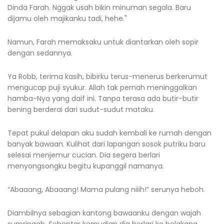
Dinda Farah. Nggak usah bikin minuman segala. Baru
dijamu oleh majikanku tadi, hehe."
Namun, Farah memaksaku untuk diantarkan oleh sopir
dengan sedannya.
Ya Robb, terima kasih, bibirku terus-menerus berkerumut
mengucap puji syukur. Allah tak pernah meninggalkan
hamba-Nya yang daif ini. Tanpa terasa ada butir-butir
bening berderai dari sudut-sudut mataku.
Tepat pukul delapan aku sudah kembali ke rumah dengan
banyak bawaan. Kulihat dari lapangan sosok putriku baru
selesai menjemur cucian. Dia segera berlari
menyongsongku begitu kupanggil namanya.
“Abaaang, Abaaang! Mama pulang niiih!” serunya heboh.
Diambilnya sebagian kantong bawaanku dengan wajah
sumringah. Sebentar kemudian dia berlari ke belakang,