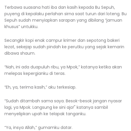
Terbawa suasana hati iba dan kasih kepada Bu Sepuh,
puyeng di kepalaku perlahan sirna saat turun dari loteng. Bu
Sepuh sudah menyiapkan sarapan yang dibilang “jamuan
khusus” untukku.
Secangkir kopi enak campur krimer dan sepotong bakeri
lezat, sekejap sudah pindah ke perutku yang sejak kemarin
dibawa shaum.
“Nah, ini ada duapuluh ribu, ya Mpok,” katanya ketika akan
melepas kepergianku di teras.
“Eh, ya, terima kasih,” aku terkesiap.
“Sudah ditambah sama saya. Besok-besok jangan nyasar
lagi, ya Mpok. Langsung ke sini aja!" katanya sambil
menyelipkan upah ke telapak tanganku.
“Ya, insya Allah,” gumamku datar.