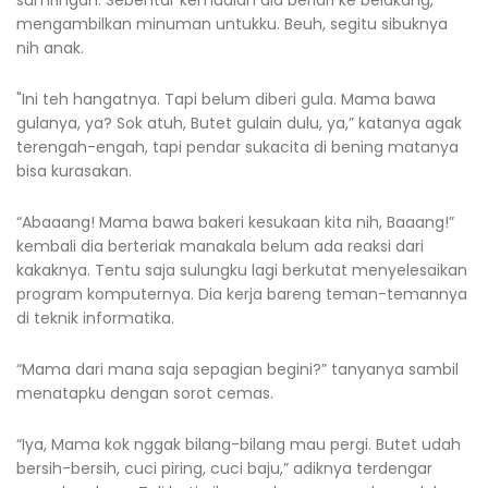
mengambilkan minuman untukku. Beuh, segitu sibuknya
nih anak.
"Ini teh hangatnya. Tapi belum diberi gula. Mama bawa
gulanya, ya? Sok atuh, Butet gulain dulu, ya,” katanya agak
terengah-engah, tapi pendar sukacita di bening matanya
bisa kurasakan.
“Abaaang! Mama bawa bakeri kesukaan kita nih, Baaang!”
kembali dia berteriak manakala belum ada reaksi dari
kakaknya. Tentu saja sulungku lagi berkutat menyelesaikan
program komputernya. Dia kerja bareng teman-temannya
di teknik informatika.
“Mama dari mana saja sepagian begini?” tanyanya sambil
menatapku dengan sorot cemas.
“Iya, Mama kok nggak bilang-bilang mau pergi. Butet udah
bersih-bersih, cuci piring, cuci baju,” adiknya terdengar