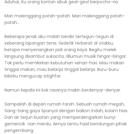
Aduhai, itu orang kontan sibuk geal-geol berpocho-ria.
Mari malenggang patah-patah. Mari malenggang patah-
patah…
Beberapa jenak aku malah berdiri tertegun-tegun di
seberang lapangan tenis. Sedetik terbersit di otakku,
betapa menyenangkan jadi orang kaya. Begitu melek
langsung disambut sukacita, dilumuri musik hingar-bingar.
Tak perlu memikirkan kebutuhan sehari-hari. Mau makan
tinggal makan, mau belanja tinggal belanja. Buru-buru
bibirku mengucap istighfar.
Namun kepala ini kok rasanya makin berdenyar-denyar.
Sampailah di depan rumah Farah. Sebuah rumah megah,
tiang-tiang gaya Spanyol dengan balkon indah, kolam hias.
Dan air terjun buatan yang memperdengarkan bunyi
gemericik nan merdu. Airnya tentu hasil bendungan pihak
pengembang.