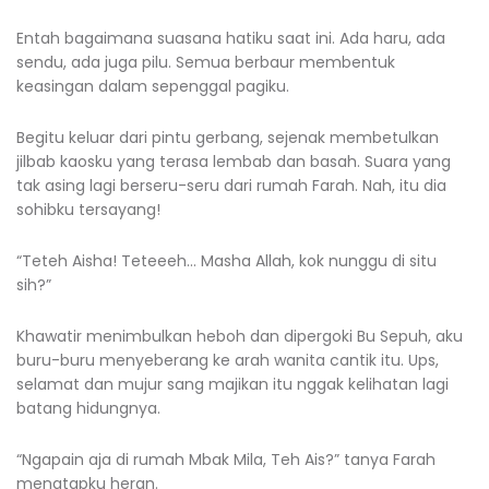
Entah bagaimana suasana hatiku saat ini. Ada haru, ada
sendu, ada juga pilu. Semua berbaur membentuk
keasingan dalam sepenggal pagiku.
Begitu keluar dari pintu gerbang, sejenak membetulkan
jilbab kaosku yang terasa lembab dan basah. Suara yang
tak asing lagi berseru-seru dari rumah Farah. Nah, itu dia
sohibku tersayang!
“Teteh Aisha! Teteeeh… Masha Allah, kok nunggu di situ
sih?”
Khawatir menimbulkan heboh dan dipergoki Bu Sepuh, aku
buru-buru menyeberang ke arah wanita cantik itu. Ups,
selamat dan mujur sang majikan itu nggak kelihatan lagi
batang hidungnya.
“Ngapain aja di rumah Mbak Mila, Teh Ais?” tanya Farah
menatapku heran.