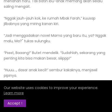
menahan haru. Tali batin ibu-anak memang akan selalu
saling mengait.
“Nggak jauh-jauh kok, ke rumah Mbak Farah,” kuusap
jilbabnya yang miring kanan kiri.
“Jadi menggadaikan novel Mama yang baru itu, ya? Nggak
malu, Ma?" tukas sulungku.
“Pssst, Baaang!” Butet mendelik. “Sudahlah, sekarang yang
penting kita bisa makan besar, siiippp!”
“Huuu…, dasar anak kecil!” sembur kakaknya, menjawil
pipinya.
Tanpa banyak bicara lagi, kutatap sepasang mutiaraku
Our website uses cookies to improve your experience.
yang sedang menikmati bakeri. Makanan semewah begini
Learn more
merupakan barang langka di sini. Sekilas kulihat kamar
Accept !
depan, terkunci rapat dari dalam. Apa belum muncul sejak
subuh?