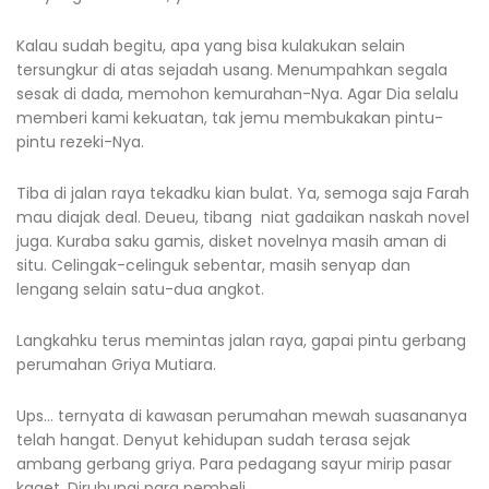
Kalau sudah begitu, apa yang bisa kulakukan selain
tersungkur di atas sejadah usang. Menumpahkan segala
sesak di dada, memohon kemurahan-Nya. Agar Dia selalu
memberi kami kekuatan, tak jemu membukakan pintu-
pintu rezeki-Nya.
Tiba di jalan raya tekadku kian bulat. Ya, semoga saja Farah
mau diajak deal. Deueu, tibang niat gadaikan naskah novel
juga. Kuraba saku gamis, disket novelnya masih aman di
situ. Celingak-celinguk sebentar, masih senyap dan
lengang selain satu-dua angkot.
Langkahku terus memintas jalan raya, gapai pintu gerbang
perumahan Griya Mutiara.
Ups… ternyata di kawasan perumahan mewah suasananya
telah hangat. Denyut kehidupan sudah terasa sejak
ambang gerbang griya. Para pedagang sayur mirip pasar
kaget. Dirubungi para pembeli.