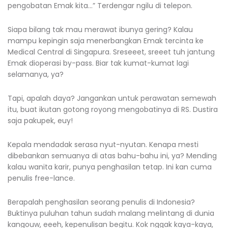
pengobatan Emak kita…” Terdengar ngilu di telepon.
Siapa bilang tak mau merawat ibunya gering? Kalau
mampu kepingin saja menerbangkan Emak tercinta ke
Medical Central di Singapura. Sreseeet, sreeet tuh jantung
Emak dioperasi by-pass. Biar tak kumat-kumat lagi
selamanya, ya?
Tapi, apalah daya? Jangankan untuk perawatan semewah
itu, buat ikutan gotong royong mengobatinya di RS. Dustira
saja pakupek, euy!
Kepala mendadak serasa nyut-nyutan. Kenapa mesti
dibebankan semuanya di atas bahu-bahu ini, ya? Mending
kalau wanita karir, punya penghasilan tetap. Ini kan cuma
penulis free-lance.
Berapalah penghasilan seorang penulis di Indonesia?
Buktinya puluhan tahun sudah malang melintang di dunia
kangouw, eeeh, kepenulisan begitu. Kok nggak kaya-kaya,