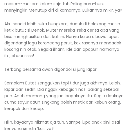
mesem-mesem kalem saja tuh.Paling buru-buru
menyingkir. Menutup diri di kamarnya. Bukannya mikir, ya?
Aku sendiri lebih suka bungkam, duduk di belakang mesin
ketik butut si Denok. Muter mereka-reka cerita apa yang
bisa menghasilkan duit kali ini. Hanya kalau dibawa lapar,
digendangi lagu keroncong perut, kok rasanya mendadak
kosong nih otak. Segala ilham, ide dan apapun namanya
itu, phuuussss!
Terbang bersama awan digondol si jurig lapar.
Semalam Butet senggukan tapi tidur juga akhirnya. Lelah,
lapar dan sedih. Dia nggak kebagian nasi barang sekepal
pun. Aneh memang yang jadi bapaknya itu. Segitu lauknya
cuma sayur daun singkong boleh metik dari kebun orang,
kerupuk dan kecap.
Hiiih, kayaknya nikmat aja tuh. Sampe lupa anak bini, asal
kenyang sendiri ‘kali, ya?