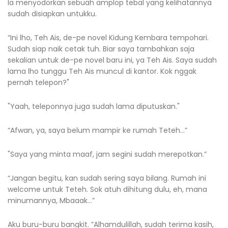
Ia menyodorkan sebuah amplop tebal yang kelihatannya
sudah disiapkan untukku.
“Ini lho, Teh Ais, de-pe novel Kidung Kembara tempohari.
Sudah siap naik cetak tuh. Biar saya tambahkan saja
sekalian untuk de-pe novel baru ini, ya Teh Ais. Saya sudah
lama lho tunggu Teh Ais muncul di kantor. Kok nggak
pernah telepon?"
"Yaah, teleponnya juga sudah lama diputuskan."
“Afwan, ya, saya belum mampir ke rumah Teteh…”
"Saya yang minta maaf, jam segini sudah merepotkan.”
“Jangan begitu, kan sudah sering saya bilang. Rumah ini
welcome untuk Teteh. Sok atuh dihitung dulu, eh, mana
minumannya, Mbaaak…”
Aku buru-buru bangkit. ”Alhamdulillah, sudah terima kasih,