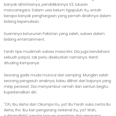
banyak aktivitasnya, pendidikannya S3, lulusan
mancanegara. Dalam usia belum tigapuluh itu, entah
berapa banyak penghargaan yang pernah diraihnya dalam
bidang kepenulisan.
Suaminya keturunan Pakistan yang saleh, sukses dalam
bidang entertainment.
Farah tipe muslimah sukses masa kini. Dia juga bendahara
sebuah parpol, tak perlu disebutkan namanya. Nanti
dituding kampanye.
Seorang gadis muda muncul dari samping. Mungkin salah
seorang pengasuh anaknya, kalau dilihat dari bajunya yang
mirip perawat. Dia menyambut ramah dan santun begitu
kuperkenalkan diri.
"Oh, Ibu Aisha dari Cikumpa itu, ya? Bu Farah suka cerita Bu
Aisha, lho. Ibu kan pengarang terkenal itu, ya? Wah,
subhanallah!” pendar kagum membias dari sepasang