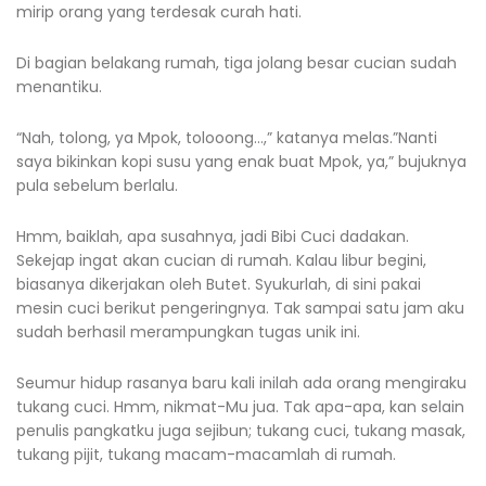
mirip orang yang terdesak curah hati.
Di bagian belakang rumah, tiga jolang besar cucian sudah
menantiku.
“Nah, tolong, ya Mpok, tolooong…,” katanya melas.”Nanti
saya bikinkan kopi susu yang enak buat Mpok, ya,” bujuknya
pula sebelum berlalu.
Hmm, baiklah, apa susahnya, jadi Bibi Cuci dadakan.
Sekejap ingat akan cucian di rumah. Kalau libur begini,
biasanya dikerjakan oleh Butet. Syukurlah, di sini pakai
mesin cuci berikut pengeringnya. Tak sampai satu jam aku
sudah berhasil merampungkan tugas unik ini.
Seumur hidup rasanya baru kali inilah ada orang mengiraku
tukang cuci. Hmm, nikmat-Mu jua. Tak apa-apa, kan selain
penulis pangkatku juga sejibun; tukang cuci, tukang masak,
tukang pijit, tukang macam-macamlah di rumah.