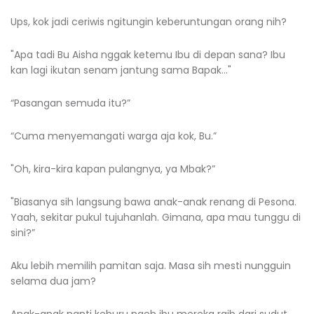
Ups, kok jadi ceriwis ngitungin keberuntungan orang nih?
"Apa tadi Bu Aisha nggak ketemu Ibu di depan sana? Ibu
kan lagi ikutan senam jantung sama Bapak…"
“Pasangan semuda itu?”
“Cuma menyemangati warga aja kok, Bu.”
"Oh, kira-kira kapan pulangnya, ya Mbak?”
"Biasanya sih langsung bawa anak-anak renang di Pesona.
Yaah, sekitar pukul tujuhanlah. Gimana, apa mau tunggu di
sini?”
Aku lebih memilih pamitan saja. Masa sih mesti nungguin
selama dua jam?
Anak-anak nanti keburu ngeh ibu mereka raib dari sudut