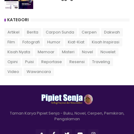
KATEGORI
Artikel
Berita
Carpon Sunda
Cerpen
Dakwah
Film
Fotografi
Humor
Kiat-Kiat
Kisah Inspirasi
Kisah Nyata
Memoar
Misteri
Novel
Novelet
Opini
Puisi
Reportase
Resensi
Traveling
Video
Wawancara
Taman Karya Pipiet Senja - Buku, Novel, Cerpen, Pemikiran,
Pengalaman