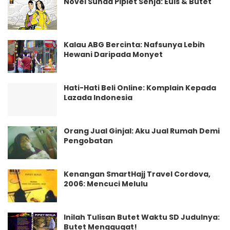
Novel Sunda Pipiet Senja: Euis & Butet
Kalau ABG Bercinta: Nafsunya Lebih
Hewani Daripada Monyet
Hati-Hati Beli Online: Komplain Kepada
Lazada Indonesia
Orang Jual Ginjal: Aku Jual Rumah Demi
Pengobatan
Kenangan SmartHajj Travel Cordova,
2006: Mencuci Melulu
Inilah Tulisan Butet Waktu SD Judulnya:
Butet Menggugat!