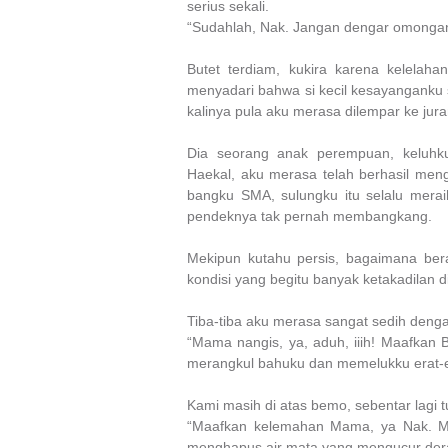
serius sekali.
“Sudahlah, Nak. Jangan dengar omongan 
Butet terdiam, kukira karena kelelaha
menyadari bahwa si kecil kesayanganku
kalinya pula aku merasa dilempar ke j
Dia seorang anak perempuan, keluhk
Haekal, aku merasa telah berhasil men
bangku SMA, sulungku itu selalu merai
pendeknya tak pernah membangkang.
Mekipun kutahu persis, bagaimana bera
kondisi yang begitu banyak ketakadilan 
Tiba-tiba aku merasa sangat sedih deng
“Mama nangis, ya, aduh, iiih! Maafkan B
merangkul bahuku dan memelukku erat-e
Kami masih di atas bemo, sebentar lagi t
“Maafkan kelemahan Mama, ya Nak. M
menghapus air mata yang mengucur der