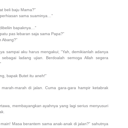
at beli baju Mama?”
n perhiasan sama suaminya…”
 dibeliin bapaknya…”
epatu pas lebaran saja sama Papa?”
n Abang?”
utnya sampai aku harus mengakui; “Yah, demikianlah adanya
sebagai ladang ujian. Berdoalah semoga Allah segera
”
g, bapak Butet itu aneh!”
a marah-marah di jalan. Cuma gara-gara hampir ketabrak
 tertawa, membayangkan ayahnya yang lagi serius menyusuri
ak.
n main! Masa berantem sama anak-anak di jalan?” sahutnya