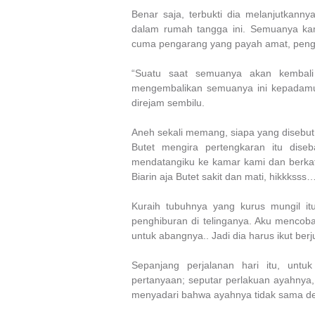
Benar saja, terbukti dia melanjutkann
dalam rumah tangga ini. Semuanya ka
cuma pengarang yang payah amat, pengar
“Suatu saat semuanya akan kembali
mengembalikan semuanya ini kepadamu. 
direjam sembilu.
Aneh sekali memang, siapa yang disebut k
Butet mengira pertengkaran itu diseb
mendatangiku ke kamar kami dan berka
Biarin aja Butet sakit dan mati, hikkksss
Kuraih tubuhnya yang kurus mungil itu
penghiburan di telinganya. Aku mencob
untuk abangnya.. Jadi dia harus ikut ber
Sepanjang perjalanan hari itu, untu
pertanyaan; seputar perlakuan ayahnya, 
menyadari bahwa ayahnya tidak sama 