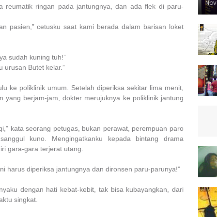
Nov
a reumatik ringan pada jantungnya, dan ada flek di paru-
kan pasien,” cetusku saat kami berada dalam barisan loket
ya sudah kuning tuh!”
au urusan Butet kelar.”
ulu ke poliklinik umum. Setelah diperiksa sekitar
lima
menit,
yang berjam-jam, dokter merujuknya ke poliklinik jantung
rgi,” kata seorang petugas, bukan perawat, perempuan paro
sanggul kuno. Mengingatkanku kepada bintang drama
ri gara-gara terjerat utang.
Ini harus diperiksa jantungnya dan dironsen paru-parunya!”
nyaku dengan hati kebat-kebit, tak bisa kubayangkan, dari
ktu singkat.