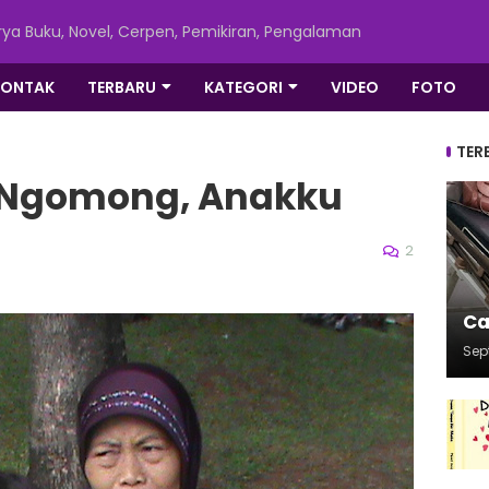
ya Buku, Novel, Cerpen, Pemikiran, Pengalaman
KONTAK
TERBARU
KATEGORI
VIDEO
FOTO
TER
 Ngomong, Anakku
2
Ca
Sep