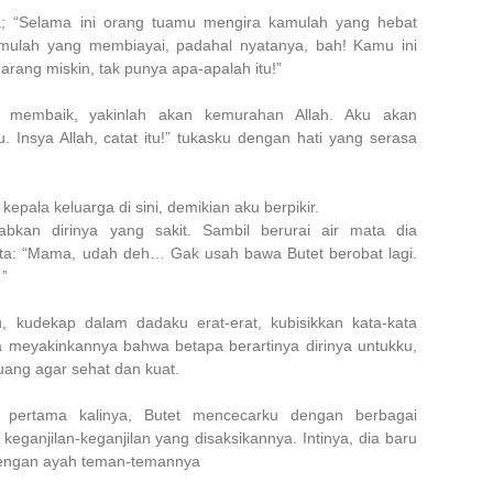
ya; “Selama ini orang tuamu mengira kamulah yang hebat
mulah yang membiayai, padahal nyatanya, bah! Kamu ini
ang miskin, tak punya apa-apalah itu!”
 membaik, yakinlah akan kemurahan Allah. Aku akan
Insya Allah, catat itu!” tukasku dengan hati yang serasa
epala keluarga di sini, demikian aku berpikir.
abkan dirinya yang sakit. Sambil berurai air mata dia
ta: “Mama, udah deh… Gak usah bawa Butet berobat lagi.
…”
, kudekap dalam dadaku erat-erat, kubisikkan kata-kata
a meyakinkannya bahwa betapa berartinya dirinya untukku,
juang agar sehat dan kuat.
k pertama kalinya, Butet mencecarku dengan berbagai
keganjilan-keganjilan yang disaksikannya. Intinya, dia baru
dengan ayah teman-temannya