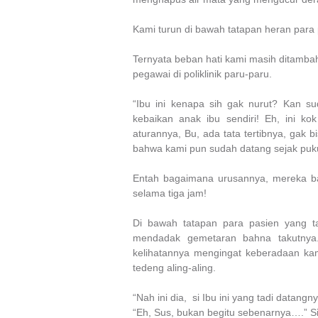
Kami turun di bawah tatapan heran par
Ternyata beban hati kami masih ditamba
pegawai di poliklinik paru-paru.
“Ibu ini kenapa sih gak nurut?
Kan
sud
kebaikan anak ibu sendiri! Eh, ini ko
aturannya, Bu, ada tata tertibnya, gak 
bahwa kami pun sudah datang sejak pukul 
Entah bagaimana urusannya, mereka b
selama tiga jam!
Di bawah tatapan para pasien yang t
mendadak gemetaran bahna takutnya. 
kelihatannya mengingat keberadaan kam
tedeng aling-aling.
“Nah ini dia,
si Ibu ini yang tadi datangny
“Eh, Sus, bukan begitu sebenarnya….” S