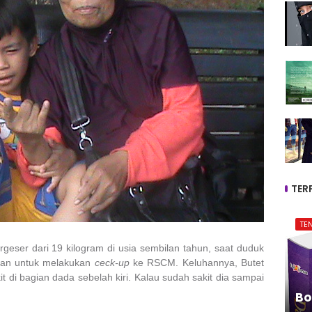
TER
TE
geser dari 19 kilogram di usia sembilan tahun, saat duduk
kan untuk melakukan
ceck-up
ke RSCM. Keluhannya, Butet
t di bagian dada sebelah kiri. Kalau sudah sakit dia sampai
Bo