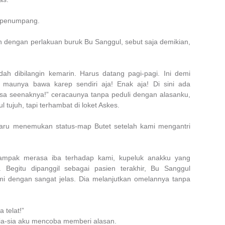
a penumpang.
h dengan perlakuan buruk Bu Sanggul, sebut saja demikian,
ah dibilangin kemarin. Harus datang pagi-pagi. Ini demi
k maunya bawa karep sendiri aja! Enak aja! Di sini ada
bisa seenaknya!” ceracaunya tanpa peduli dengan alasanku,
tujuh, tapi terhambat di loket Askes.
aru menemukan status-map Butet setelah kami mengantri
ampak merasa iba terhadap kami, kupeluk anakku yang
Begitu dipanggil sebagai pasien terakhir, Bu Sanggul
i dengan sangat jelas. Dia melanjutkan omelannya tanpa
a telat!”
ia-sia aku mencoba memberi alasan.