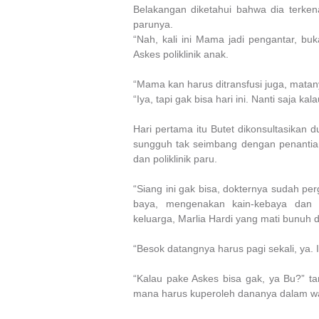
Belakangan diketahui bahwa dia terken
parunya.
“Nah, kali ini Mama jadi pengantar, bu
Askes poliklinik anak.
“Mama
kan
harus ditransfusi juga, matan
“Iya, tapi gak bisa hari ini. Nanti saja kal
Hari pertama itu Butet dikonsultasikan d
sungguh tak seimbang dengan penantian 
dan poliklinik paru.
“Siang ini gak bisa, dokternya sudah pe
baya, mengenakan kain-kebaya dan 
keluarga, Marlia Hardi yang mati bunuh di
“Besok datangnya harus pagi sekali, ya. 
“Kalau pake Askes bisa gak, ya Bu?” ta
mana harus kuperoleh dananya dalam wa