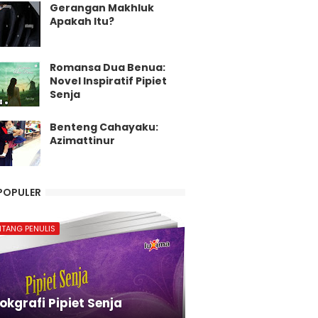
Gerangan Makhluk
Apakah Itu?
Romansa Dua Benua:
Novel Inspiratif Pipiet
Senja
Benteng Cahayaku:
Azimattinur
POPULER
NTANG PENULIS
okgrafi Pipiet Senja