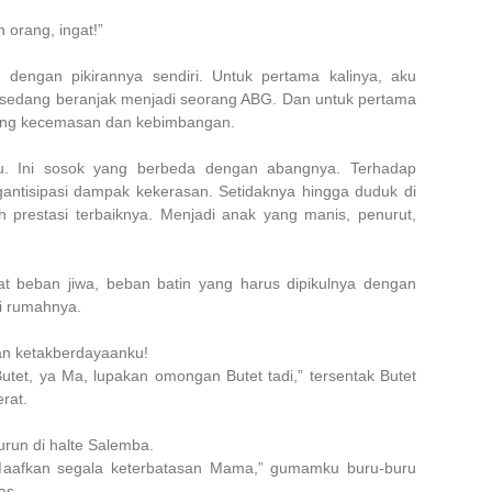
orang, ingat!”
n dengan pikirannya sendiri. Untuk pertama kalinya, aku
 sedang beranjak menjadi seorang ABG. Dan untuk pertama
urang kecemasan dan kebimbangan.
u. Ini sosok yang berbeda dengan abangnya.
Terhadap
gantisipasi dampak kekerasan. Setidaknya hingga duduk di
h prestasi terbaiknya. Menjadi anak yang manis, penurut,
t beban jiwa, beban batin yang harus dipikulnya dengan
di rumahnya.
an ketakberdayaanku!
utet, ya Ma, lupakan omongan Butet tadi,” tersentak Butet
rat.
urun di halte Salemba.
aafkan segala keterbatasan Mama,” gumamku buru-buru
as.