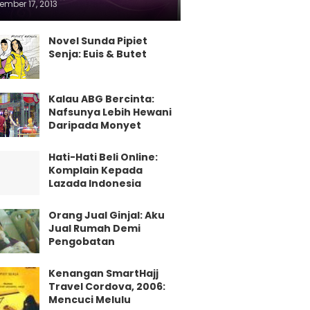
ember 17, 2013
Novel Sunda Pipiet
Senja: Euis & Butet
Kalau ABG Bercinta:
Nafsunya Lebih Hewani
Daripada Monyet
Hati-Hati Beli Online:
Komplain Kepada
Lazada Indonesia
Orang Jual Ginjal: Aku
Jual Rumah Demi
Pengobatan
Kenangan SmartHajj
Travel Cordova, 2006:
Mencuci Melulu