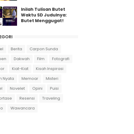
Inilah Tulisan Butet
Waktu SD Judulnya:
Butet Menggugat!
EGORI
el
Berita
Carpon Sunda
pen
Dakwah
Film
Fotografi
or
Kiat-Kiat
Kisah Inspirasi
h Nyata
Memoar
Misteri
el
Novelet
Opini
Puisi
ortase
Resensi
Traveling
eo
Wawancara