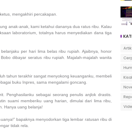
ya ketus, mengakhiri percakapan.
ung anak-anak, kami ketahui dananya dua ratus ribu. Kalau
ksaan laboratorium, totalnya harus menyediakan dana tiga
KAT
Artik
belanjaku per hari
lima
belas ribu rupiah. Ajaibnya, honor
 Bobo dibayar seratus ribu rupiah. Majalah-majalah wanita
Cer
Hum
luh tahun terakhir sangat menyokong keuanganku, membeli
Kisa
sebagai buku Inpres, sama mengalami goncang.
Nov
t. Penghasilanku sebagai seorang penulis anjlok drastis.
Rep
rutin suami memberiku uang harian, dimulai dari
lima
ribu,
Vid
ah. Hanya uang belanja!
emuanya!” bapaknya menyodorkan tiga lembar ratusan ribu di
ngar tidak rela.