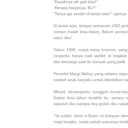
“Kayaknya sih gak bisa!”
“Berapa biayanya, Bu?”
"Tanya aja sendiri di lantai atas!” ujarn
Di lantai atas, tempat semacam USG jant
ronsen masih bisa Askes. Belum pemeri
ratus ribu!
Tahun 1999, masa-masa krismon, uang 
cerpenku hanya naik sedikit, di majalah
dan keluarga saat itu banyak yang pailit.
Penerbit Margi Wahyu yang selama sepu
naskah anak karyaku untuk diterbitkan 
Alhasil, keuanganku sungguh morat-mari
Dalam
lima
tahun terakhir itu, secara 
sepuluh ribu sampai dua puluh ribu rupi
“Ya sudah, demi si Butet, ini kubayar s
meja kerjaku, nyata sekali suaranya terde