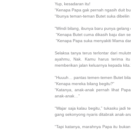
Yup, kesadaran itu!
“Kenapa Papa gak pernah ngasih duit bu
“Ibunya teman-teman Butet suka dibelii
"Windi bilang, ibunya baru punya gelang
“Kenapa Butet cuma dikasih baju dan s
“Kenapa Papa suka menyakiti Mama da
Selaksa tanya terus terlontar dari mul
ayahmu, Nak. Kamu harus terima itu 
memberikan jalan keluarnya kepada kita.
“Huuuh… pantas temen-temen Butet bilan
“Kenapa mereka bilang begitu?”
“Katanya, anak-anak pernah lihat Pap
anak-anak…”
“Wajar saja kalau begitu,” tukasku jadi
gang sekonyong nyaris ditabrak anak-an
“Tapi katanya, marahnya Papa itu buka