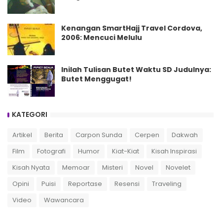
Kenangan SmartHajj Travel Cordova,
2006: Mencuci Melulu
Inilah Tulisan Butet Waktu SD Judulnya:
Butet Menggugat!
KATEGORI
Artikel
Berita
Carpon Sunda
Cerpen
Dakwah
Film
Fotografi
Humor
Kiat-Kiat
Kisah Inspirasi
Kisah Nyata
Memoar
Misteri
Novel
Novelet
Opini
Puisi
Reportase
Resensi
Traveling
Video
Wawancara