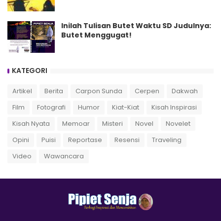
Inilah Tulisan Butet Waktu SD Judulnya:
Butet Menggugat!
KATEGORI
Artikel
Berita
Carpon Sunda
Cerpen
Dakwah
Film
Fotografi
Humor
Kiat-Kiat
Kisah Inspirasi
Kisah Nyata
Memoar
Misteri
Novel
Novelet
Opini
Puisi
Reportase
Resensi
Traveling
Video
Wawancara