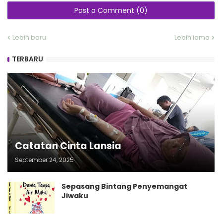
Post a Comment (0)
Lebih baru
Lebih lama
TERBARU
Catatan Cinta Lansia
September 24, 2025
Sepasang Bintang Penyemangat
Jiwaku