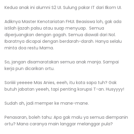
Kedua anak ini alumni S2 UI. Sulung pakar IT dari Ilkom UI.
Adiknya Master Kenotariatan FHUI. Beasiswa loh, gak ada
istilah ijazah palsu atau suap menyuap. Semua
diperjuangkan dengan gagah. Semua diawali dari Nol.
Ibaratnya dicapai dengan berdarah-darah. Hanya selalu
minta doa restu Mama.
So, jangan disamaratakan semua anak manja. Sampai
kerja pun dicarikan ortu.
Soriiiii yeeeee Mas Anies, eeeh, itu kata sapa tuh? Gak
butuh jabatan yeeeh, tapi penting korupsi T-an. Husyyyy!
Sudah ah, jadi memper ke mane-mane.
Penasaran, boleh tahu: Apa gak malu ya semua diempanin
ortu? Mana caranya main langgar melanggar pula?