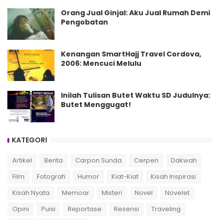
Orang Jual Ginjal: Aku Jual Rumah Demi
Pengobatan
Kenangan SmartHajj Travel Cordova,
2006: Mencuci Melulu
Inilah Tulisan Butet Waktu SD Judulnya:
Butet Menggugat!
KATEGORI
Artikel
Berita
Carpon Sunda
Cerpen
Dakwah
Film
Fotografi
Humor
Kiat-Kiat
Kisah Inspirasi
Kisah Nyata
Memoar
Misteri
Novel
Novelet
Opini
Puisi
Reportase
Resensi
Traveling