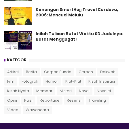
Kenangan SmartHajj Travel Cordova,
2006: Mencuci Melulu
Inilah Tulisan Butet Waktu SD Judulnya:
Butet Menggugat!
KATEGORI
Artikel
Berita
Carpon Sunda
Cerpen
Dakwah
Film
Fotografi
Humor
Kiat-Kiat
Kisah Inspirasi
Kisah Nyata
Memoar
Misteri
Novel
Novelet
Opini
Puisi
Reportase
Resensi
Traveling
Video
Wawancara