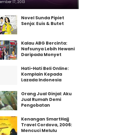
ember 17, 2013
Novel Sunda Pipiet
Senja: Euis & Butet
Kalau ABG Bercinta:
Nafsunya Lebih Hewani
Daripada Monyet
Hati-Hati Beli Online:
Komplain Kepada
Lazada Indonesia
Orang Jual Ginjal: Aku
Jual Rumah Demi
Pengobatan
Kenangan SmartHajj
Travel Cordova, 2006:
Mencuci Melulu