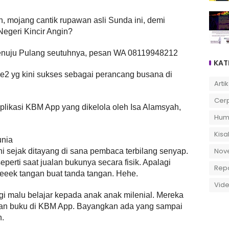
, mojang cantik rupawan asli Sunda ini, demi
Negeri Kincir Angin?
 Menuju Pulang seutuhnya, pesan WA 08119948212
KAT
 ke2 yg kini sukses sebagai perancang busana di
Artik
Cer
plikasi KBM App yang dikelola oleh Isa Alamsyah,
Hum
Kisa
unia
Nov
ni sejak ditayang di sana pembaca terbilang senyap.
perti saat jualan bukunya secara fisik. Apalagi
Rep
leeek tangan buat tanda tangan. Hehe.
Vid
gi malu belajar kepada anak anak milenial. Mereka
alan buku di KBM App. Bayangkan ada yang sampai
n.