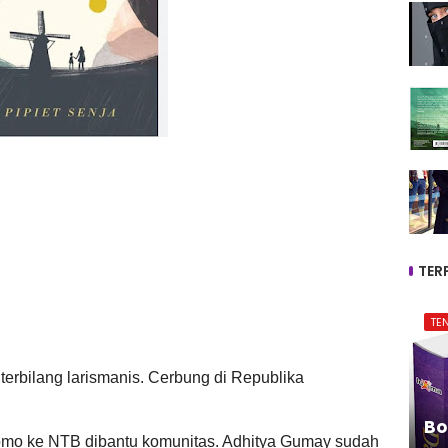
TER
TE
terbilang larismanis. Cerbung di Republika
Bo
romo ke NTB dibantu komunitas. Adhitya Gumay sudah