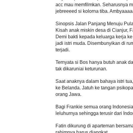
acc mau memfilmkan. Seharusnya mul
jebreeeed si kolorna tiba. Ambyaaaa
Sinopsis Jalan Panjang Menuju Pul
Kisah anak miskin desa di Cianjur, Fa
Demi bakti kepada keluarga kerja k
jadi istri muda. Disembunyikan di 
terjadi.
Ternyata si Bos hanya butuh anak da
tak dikaruniai keturunan.
Saat anaknya dalam bahaya istri tu
ke Belanda. Jatuh ke tangan psikopa
orang Jawa.
Bagi Frankie semua orang Indonesi
leluhurnya sehingga terusir dari Indo
Fatin dikurung di aparteman bersama
rahimnya harus diangkat.