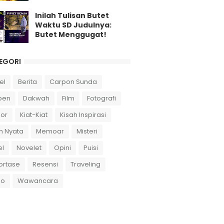
Inilah Tulisan Butet
Waktu SD Judulnya:
Butet Menggugat!
EGORI
el
Berita
Carpon Sunda
pen
Dakwah
Film
Fotografi
or
Kiat-Kiat
Kisah Inspirasi
h Nyata
Memoar
Misteri
el
Novelet
Opini
Puisi
ortase
Resensi
Traveling
eo
Wawancara