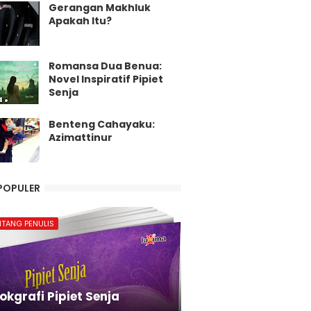
Gerangan Makhluk
Apakah Itu?
Romansa Dua Benua:
Novel Inspiratif Pipiet
Senja
Benteng Cahayaku:
Azimattinur
POPULER
NTANG PENULIS
okgrafi Pipiet Senja