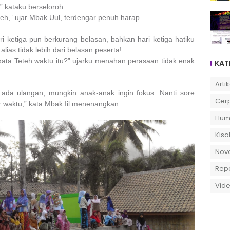
 kataku berseloroh.
teh,” ujar Mbak Uul, terdengar penuh harap.
i ketiga pun berkurang belasan, bahkan hari ketiga hatiku
alias tidak lebih dari belasan peserta!
a kata Teteh waktu itu?” ujarku menahan perasaan tidak enak
KAT
Artik
n ada ulangan, mungkin anak-anak ingin fokus. Nanti sore
Cer
waktu,” kata Mbak Iil menenangkan.
Hum
Kisa
Nov
Rep
Vid