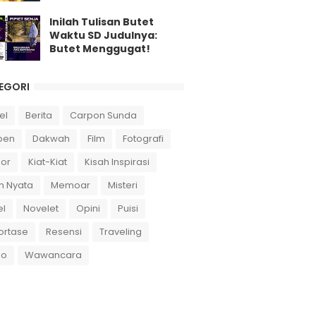
Inilah Tulisan Butet
Waktu SD Judulnya:
Butet Menggugat!
EGORI
el
Berita
Carpon Sunda
pen
Dakwah
Film
Fotografi
or
Kiat-Kiat
Kisah Inspirasi
h Nyata
Memoar
Misteri
el
Novelet
Opini
Puisi
ortase
Resensi
Traveling
eo
Wawancara