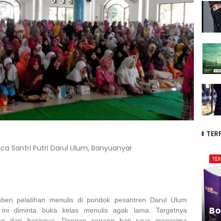
TER
ca Santri Putri Darul Ulum, Banyuanyar
TE
beri pelatihan menulis di pondok pesantren Darul Ulum
Bo
ini diminta buka kelas menulis agak lama. Targetnya
ung dari basisnya. Dengan senang hati saya menerima