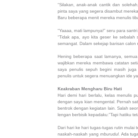
“Silakan, anak-anak cantik dan solehah,
pinta saya yang segera disambut merek
Baru beberapa menit mereka menulis tiba
“Yaaaa, mati lampunya!” seru para santri
“Tidak apa, ayo kita geser ke sebala
semangat. Dalam sekejap barisan calon
Hening beberapa saat lamanya, semua 
wajibkan mereka membawa catatan setiap
saya penulis sepuh begini masih juga
penulis untuk segera menuangkan ide yang
Keakraban Mengharu Biru Hati
Hari demi hari berlalu, kelas menulis 
dengan saya kian mengental. Pernah satu 
bentrok dengan kegiatan lain. Salah seor
lengan berbisik kepadaku:”Tapi hatiku te
Dari hari ke hari tugas-tugas rutin mula
naskah-naskah yang
mburudul
. Ada tug