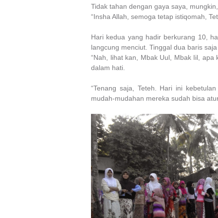
Tidak tahan dengan gaya saya, mungkin,”
“Insha Allah, semoga tetap istiqomah, Te
Hari kedua yang hadir berkurang 10, har
langcung menciut. Tinggal dua baris saja 
“Nah, lihat kan, Mbak Uul, Mbak Iil, ap
dalam hati.
“Tenang saja, Teteh. Hari ini kebetula
mudah-mudahan mereka sudah bisa atur 