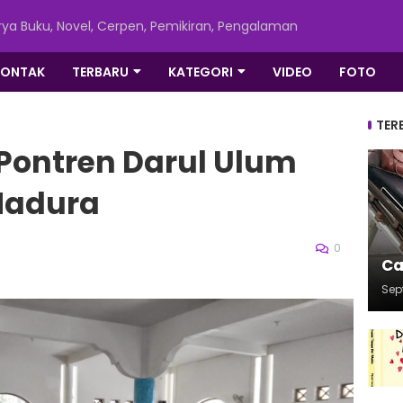
ya Buku, Novel, Cerpen, Pemikiran, Pengalaman
KONTAK
TERBARU
KATEGORI
VIDEO
FOTO
TER
 Pontren Darul Ulum
Madura
0
Ca
Sep