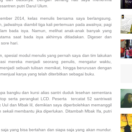
Nov
santren putri Darul Ulum.
tember 2014, kelas menulis bersama saya berlangsung.
 jadwalnya diambil tiga kali pertemuan pada awalnya; pagi
lam bada isya. Namun, melihat anak-anak banyak yang
rutama saat bada isya akhirnya ditiadakan. Digeser dan
sore hari.
n, spesial modul menulis yang pernah saya dan tim lakukan
vasi mereka menjadi seorang penulis, mengatur waktu,
enjadi sebuah tulisan memikat, hingga berurusan dengan
 menjual karya yang telah diterbitkan sebagai buku.
npa bangku dan kursi alias santri duduk lesehan sementara
op serta perangkat LCD. Peserta tercatat 52 santriwati
ak Uul dan Mbak Iil, demikian saya diperbolehkan memanggil
 sekali membantu jika diperlukan. Ditambah Mbak Ifa, putri
na saja yang bisa bertahan dan siapa saja yang akan mundur.