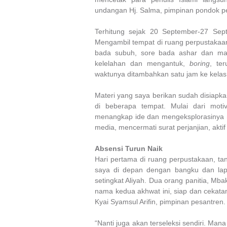
undangan Hj. Salma, pimpinan pondok pe
Terhitung sejak 20 September-27 Sep
Mengambil tempat di ruang perpustakaan,
bada subuh, sore bada ashar dan ma
kelelahan dan mengantuk,
boring
, te
waktunya ditambahkan satu jam ke kelas 
Materi yang saya berikan sudah disiapka
di beberapa tempat. Mulai dari moti
menangkap ide dan mengeksplorasinya m
media, mencermati surat perjanjian, aktif
Absensi Turun Naik
Hari pertama di ruang perpustakaan, ta
saya di depan dengan bangku dan lapt
setingkat Aliyah. Dua orang panitia, Mb
nama kedua akhwat ini, siap dan cekatan
Kyai Syamsul Arifin, pimpinan pesantren.
“Nanti juga akan terseleksi sendiri. Ma