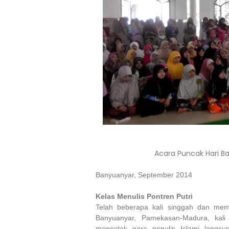
Acara Puncak Hari Ba
Banyuanyar, September 2014
Kelas Menulis Pontren Putri
Telah beberapa kali singgah dan mem
Banyuanyar, Pamekasan-Madura, kali 
mencetak para penulis Islami langs