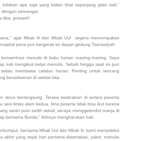
 tuliskan apa saja yang kalian lihat sepanjang jalan tadi,”
a dengan semangat.
-tiba; preeeet!
.
h sana,” ajak Mbak Iil dan Mbak Uul segera memompakan
 mujahid pena pun bergerak ke depan gedung Tsanawiyah.
konsentrasi menulis di buku harian masing-masing. Saya
 kali mengikuti kelas menulis. Sebab hingga saat ini pun
 selalu membawa catatan harian. Penting untuk seorang
 berseliweran di sekitar kita.
pun terus berlangsung. Terasa keakraban di antara peserta
sesi lintas alam kedua, lima peserta tidak bisa ikut karena
ang santri putri sedih sekali, seraya menggelendot manja di
tap bersama Bunda,” lirihnya mengharukan hati.
i terkumpul, bersama Mbak Uul dan Mbak Iil, kami menyeleksi
as akhir yang sejak hari pertama diwartakan, yakni; menulis