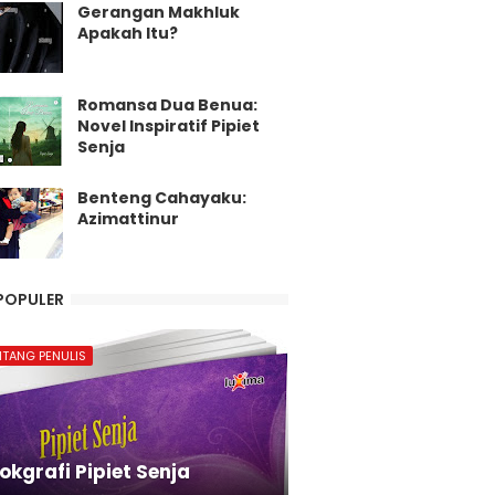
Gerangan Makhluk
Apakah Itu?
Romansa Dua Benua:
Novel Inspiratif Pipiet
Senja
Benteng Cahayaku:
Azimattinur
POPULER
NTANG PENULIS
okgrafi Pipiet Senja