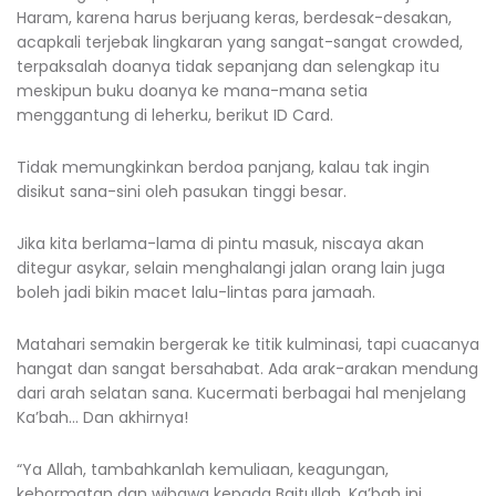
Haram, karena harus berjuang keras, berdesak-desakan,
acapkali terjebak lingkaran yang sangat-sangat crowded,
terpaksalah doanya tidak sepanjang dan selengkap itu
meskipun buku doanya ke mana-mana setia
menggantung di leherku, berikut ID Card.
Tidak memungkinkan berdoa panjang, kalau tak ingin
disikut sana-sini oleh pasukan tinggi besar.
Jika kita berlama-lama di pintu masuk, niscaya akan
ditegur asykar, selain menghalangi jalan orang lain juga
boleh jadi bikin macet lalu-lintas para jamaah.
Matahari semakin bergerak ke titik kulminasi, tapi cuacanya
hangat dan sangat bersahabat. Ada arak-arakan mendung
dari arah selatan sana. Kucermati berbagai hal menjelang
Ka’bah… Dan akhirnya!
“Ya Allah, tambahkanlah kemuliaan, keagungan,
kehormatan dan wibawa kepada Baitullah, Ka’bah ini.