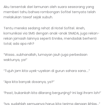
Aku tersentak dari lamunan oleh suara seseorang yang
memberi tahu bahwa rombongan Sofitel ternyata telah
melakukan tawaf sejak subuh.
Tentu mereka sedang rehat di Hotel Sofitel. Aneh,
komunikasi via SMS dengan anak-anak SNADA, juga rekan-
rekan jamaah lainnya seperti Ennike, mendadak berhenti
total; ada apa nih?
“Waaa…subhanallah, lumayan jauh juga perbedaan
waktunya, ya!”
“Tujuh jam kita uyek-uyekan di gurun sahara sana….”
“Apa kita banyak dosanya, ya?”
“Pssst, bukankah kita dilarang bergunjing? Ini lagi ihram loh!”
“Iya, sudahlah semuanya harus kita terima dengan ikhlas…”