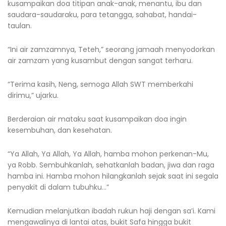
kusampaikan doa titipan anak-anak, menantu, ibu dan
saudara-saudaraku, para tetangga, sahabat, handai-
taulan.
“Ini air zamzamnya, Teteh,” seorang jamaah menyodorkan
air zamzam yang kusambut dengan sangat terharu.
“Terima kasih, Neng, semoga Allah SWT memberkahi
dirimu,” ujarku.
Berderaian air mataku saat kusampaikan doa ingin
kesembuhan, dan kesehatan.
“Ya Allah, Ya Allah, Ya Allah, hamba mohon perkenan-Mu,
ya Robb. Sembuhkanlah, sehatkanlah badan, jiwa dan raga
hamba ini. Hamba mohon hilangkanlah sejak saat ini segala
penyakit di dalam tubuhku…”
Kemudian melanjutkan ibadah rukun haji dengan sa’i. Kami
mengawalinya di lantai atas, bukit Safa hingga bukit