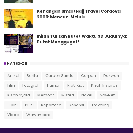
Kenangan SmartHajj Travel Cordova,
2006: Mencuci Melulu
Inilah Tulisan Butet Waktu SD Judulnya:
Butet Menggugat!
KATEGORI
Artikel
Berita
Carpon Sunda
Cerpen
Dakwah
Film
Fotografi
Humor
Kiat-Kiat
Kisah Inspirasi
Kisah Nyata
Memoar
Misteri
Novel
Novelet
Opini
Puisi
Reportase
Resensi
Traveling
Video
Wawancara