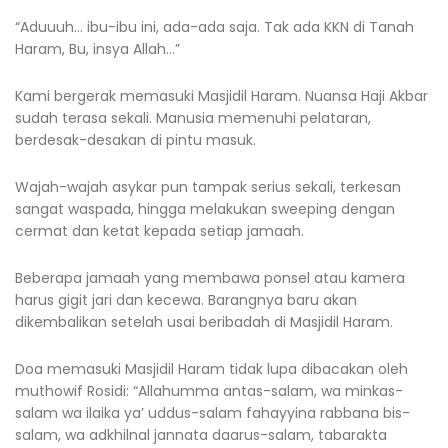
“Aduuuh… ibu-ibu ini, ada-ada saja. Tak ada KKN di Tanah
Haram, Bu, insya Allah…”
Kami bergerak memasuki Masjidil Haram. Nuansa Haji Akbar
sudah terasa sekali. Manusia memenuhi pelataran,
berdesak-desakan di pintu masuk.
Wajah-wajah asykar pun tampak serius sekali, terkesan
sangat waspada, hingga melakukan sweeping dengan
cermat dan ketat kepada setiap jamaah.
Beberapa jamaah yang membawa ponsel atau kamera
harus gigit jari dan kecewa. Barangnya baru akan
dikembalikan setelah usai beribadah di Masjidil Haram.
Doa memasuki Masjidil Haram tidak lupa dibacakan oleh
muthowif Rosidi: “Allahumma antas-salam, wa minkas-
salam wa ilaika ya’ uddus-salam fahayyina rabbana bis-
salam, wa adkhilnal jannata daarus-salam, tabarakta