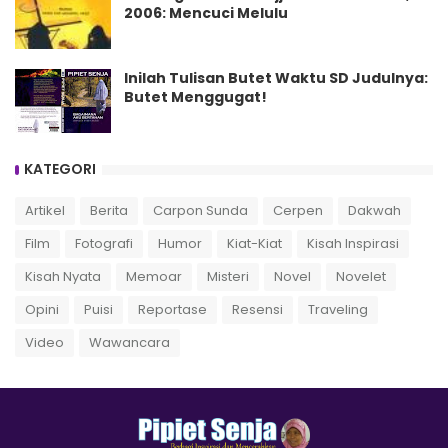
2006: Mencuci Melulu
Inilah Tulisan Butet Waktu SD Judulnya:
Butet Menggugat!
KATEGORI
Artikel
Berita
Carpon Sunda
Cerpen
Dakwah
Film
Fotografi
Humor
Kiat-Kiat
Kisah Inspirasi
Kisah Nyata
Memoar
Misteri
Novel
Novelet
Opini
Puisi
Reportase
Resensi
Traveling
Video
Wawancara