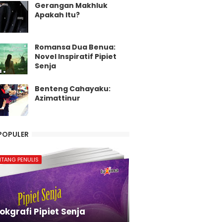
Gerangan Makhluk
Apakah Itu?
Romansa Dua Benua:
Novel Inspiratif Pipiet
Senja
Benteng Cahayaku:
Azimattinur
POPULER
NTANG PENULIS
okgrafi Pipiet Senja