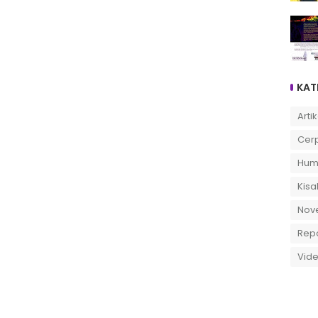
KAT
Artik
Cer
Hum
Kisa
Nov
Rep
Vid