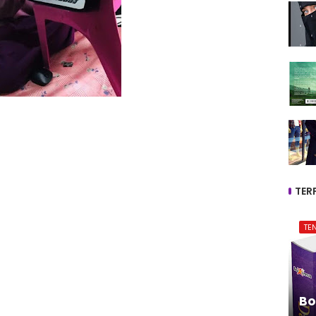
TER
TE
Bo