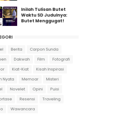
Inilah Tulisan Butet
Waktu SD Judulnya:
Butet Menggugat!
EGORI
el
Berita
Carpon Sunda
pen
Dakwah
Film
Fotografi
or
Kiat-Kiat
Kisah Inspirasi
h Nyata
Memoar
Misteri
el
Novelet
Opini
Puisi
ortase
Resensi
Traveling
eo
Wawancara