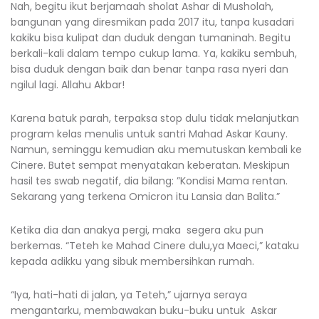
Nah, begitu ikut berjamaah sholat Ashar di Musholah,
bangunan yang diresmikan pada 2017 itu, tanpa kusadari
kakiku bisa kulipat dan duduk dengan tumaninah. Begitu
berkali-kali dalam tempo cukup lama. Ya, kakiku sembuh,
bisa duduk dengan baik dan benar tanpa rasa nyeri dan
ngilul lagi. Allahu Akbar!
Karena batuk parah, terpaksa stop dulu tidak melanjutkan
program kelas menulis untuk santri Mahad Askar Kauny.
Namun, seminggu kemudian aku memutuskan kembali ke
Cinere. Butet sempat menyatakan keberatan. Meskipun
hasil tes swab negatif, dia bilang: ”Kondisi Mama rentan.
Sekarang yang terkena Omicron itu Lansia dan Balita.”
Ketika dia dan anakya pergi, maka segera aku pun
berkemas. “Teteh ke Mahad Cinere dulu,ya Maeci,” kataku
kepada adikku yang sibuk membersihkan rumah.
“Iya, hati-hati di jalan, ya Teteh,” ujarnya seraya
mengantarku, membawakan buku-buku untuk Askar