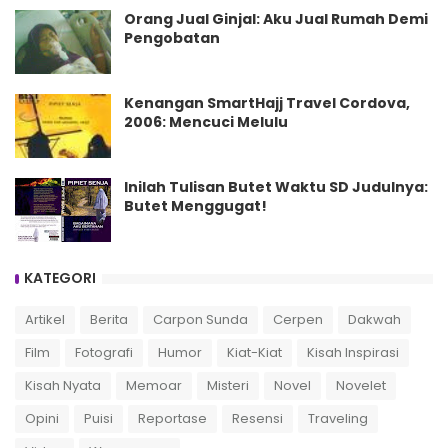
Orang Jual Ginjal: Aku Jual Rumah Demi
Pengobatan
Kenangan SmartHajj Travel Cordova,
2006: Mencuci Melulu
Inilah Tulisan Butet Waktu SD Judulnya:
Butet Menggugat!
KATEGORI
Artikel
Berita
Carpon Sunda
Cerpen
Dakwah
Film
Fotografi
Humor
Kiat-Kiat
Kisah Inspirasi
Kisah Nyata
Memoar
Misteri
Novel
Novelet
Opini
Puisi
Reportase
Resensi
Traveling