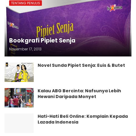
TENTANG PENULIS
Bookgrafi Pipiet Senja
November 17, 2013
Novel Sunda Pipiet Senja: Euis & Butet
Kalau ABG Bercinta: Nafsunya Lebih
Hewani Daripada Monyet
Hati-Hati Beli Online: Komplain Kepada
Lazada Indonesia