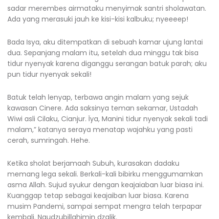
sadar merembes airmataku menyimak santri sholawatan.
Ada yang merasuki jauh ke kisi-kisi kalbuku; nyeeeep!
Bada Isya, aku ditempatkan di sebuah kamar ujung lantai
dua. Sepanjang malam itu, setelah dua minggu tak bisa
tidur nyenyak karena diganggu serangan batuk parah; aku
pun tidur nyenyak sekali!
Batuk telah lenyap, terbawa angin malam yang sejuk
kawasan Cinere. Ada saksinya teman sekamar, Ustadah
Wiwi asli Cilaku, Cianjur. Ïya, Manini tidur nyenyak sekali tadi
malam,” katanya seraya menatap wajahku yang pasti
cerah, sumringah. Hehe.
Ketika sholat berjamaah Subuh, kurasakan dadaku
memang lega sekali. Berkali-kali bibirku menggumamkan
asma Allah. Sujud syukur dengan keajaiaban luar biasa ini.
Kuanggap tetap sebagai keajaiban luar biasa. Karena
musim Pandemi, sampai sempat mengra telah terpapar
kembali. Naudzubillahimin dzalik.