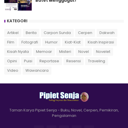
Butet Menggugat!
KATEGORI
Artikel
Berita
Carpon Sunda
Cerpen
Dakwah
Film
Fotografi
Humor
Kiat-Kiat
Kisah Inspirasi
Kisah Nyata
Memoar
Misteri
Novel
Novelet
Opini
Puisi
Reportase
Resensi
Traveling
Video
Wawancara
Taman Karya Pipiet Senja - Buku, Novel, Cerpen, Pemikiran,
Pengalaman