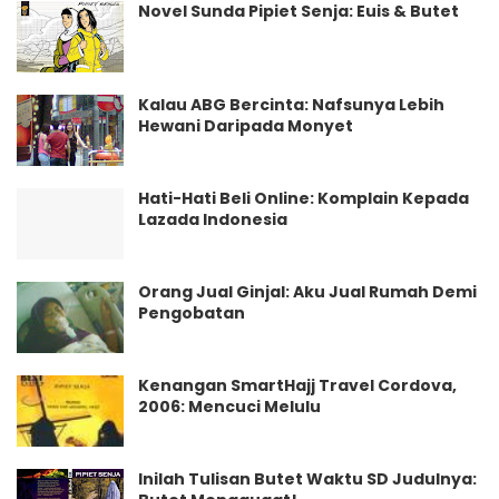
Novel Sunda Pipiet Senja: Euis & Butet
Kalau ABG Bercinta: Nafsunya Lebih
Hewani Daripada Monyet
Hati-Hati Beli Online: Komplain Kepada
Lazada Indonesia
Orang Jual Ginjal: Aku Jual Rumah Demi
Pengobatan
Kenangan SmartHajj Travel Cordova,
2006: Mencuci Melulu
Inilah Tulisan Butet Waktu SD Judulnya: