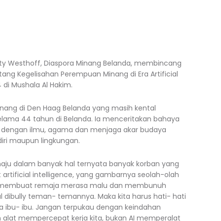
ty Westhoff, Diaspora Minang Belanda, membincang
tang Kegelisahan Perempuan Minang di Era Artificial
 di Mushala Al Hakim.
nang di Den Haag Belanda yang masih kental
ama 44 tahun di Belanda. Ia menceritakan bahaya
uti dengan ilmu, agama dan menjaga akar budaya
diri maupun lingkungan.
 maju dalam banyak hal ternyata banyak korban yang
 artificial intelligence, yang gambarnya seolah-olah
gga membuat remaja merasa malu dan membunuh
l dibully teman- temannya. Maka kita harus hati- hati
 ibu- ibu. Jangan terpukau dengan keindahan
h alat mempercepat kerja kita, bukan AI memperalat