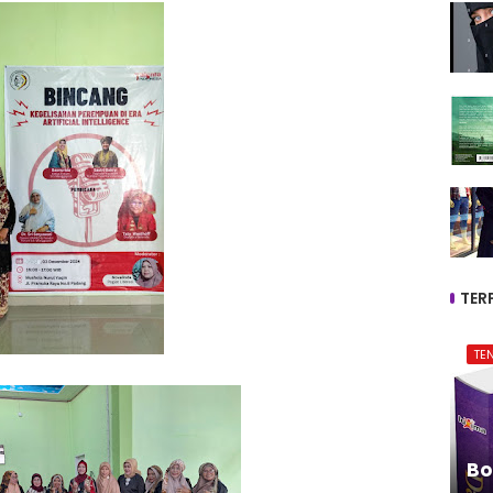
TER
TE
Bo