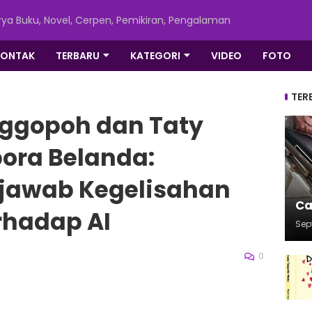
ya Buku, Novel, Cerpen, Pemikiran, Pengalaman
KONTAK
TERBARU
KATEGORI
VIDEO
FOTO
TER
nggopoh dan Taty
ora Belanda:
jawab Kegelisahan
Ca
hadap AI
Sep
0