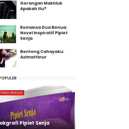
Gerangan Makhluk
Apakah Itu?
Romansa Dua Benua:
Novel Inspiratif Pipiet
Senja
Benteng Cahayaku:
Azimattinur
POPULER
NTANG PENULIS
okgrafi Pipiet Senja