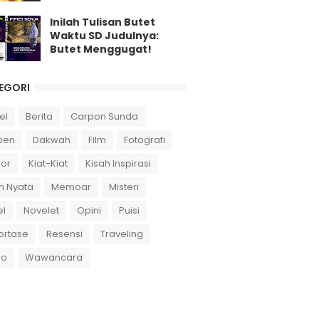
Inilah Tulisan Butet
Waktu SD Judulnya:
Butet Menggugat!
EGORI
el
Berita
Carpon Sunda
pen
Dakwah
Film
Fotografi
or
Kiat-Kiat
Kisah Inspirasi
h Nyata
Memoar
Misteri
el
Novelet
Opini
Puisi
ortase
Resensi
Traveling
eo
Wawancara