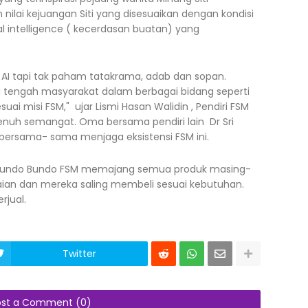
lai kejuangan Siti yang disesuaikan dengan kondisi
al intelligence ( kecerdasan buatan) yang
I tapi tak paham tatakrama, adab dan sopan.
di tengah masyarakat dalam berbagai bidang seperti
uai misi FSM," ujar Lismi Hasan Walidin , Pendiri FSM
nuh semangat. Oma bersama pendiri lain Dr Sri
 bersama- sama menjaga eksistensi FSM ini.
a Bundo Bundo FSM memajang semua produk masing-
kaian dan mereka saling membeli sesuai kebutuhan.
rjual.
Twitter
ost a Comment (0)