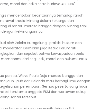
 agama, moral dan etika serta budaya ABS SBK"
gis menceritakan kecintaannya terhadap ranah
 merawat tradisi Minang dalam keluarga dan
rang di rantau merasa bangga dengan Minang tapi
gi dengan keMinangannya.
usi oleh Zaleka Hutagalung , praktisi hukum dan
ai moderator. Demikian juga Ketua Forum Siti
ngkapkan dan sepakat bahwa kewaspadaan perlu
n memahami dari segi etik, moral dan hukum untuk
ua panitia, Wisye Paula Deja merasa bangga dan
ng jauh-jauh dari Belanda mau berbagi ilmu dengan
s kegelisahan perempuan. Semua peserta yang hadir
 profesi terutama anggota FSM dan wartawan cukup
ncang santai tersebut.
ang terinspirasi pejuang wanita Minang Siti