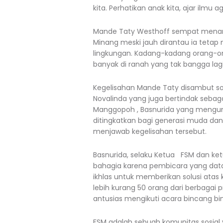
kita. Perhatikan anak kita, ajar ilmu
Mande Taty Westhoff sempat menan
Minang meski jauh dirantau ia tetap
lingkungan. Kadang-kadang orang-o
banyak di ranah yang tak bangga la
Kegelisahan Mande Taty disambut sol
Novalinda yang juga bertindak sebag
Manggopoh , Basnurida yang mengu
ditingkatkan bagi generasi muda da
menjawab kegelisahan tersebut.
Basnurida, selaku Ketua FSM dan ket
bahagia karena pembicara yang data
ikhlas untuk memberikan solusi ata
lebih kurang 50 orang dari berbagai
antusias mengikuti acara bincang bi
FSM adalah sebuah komunitas sosial y