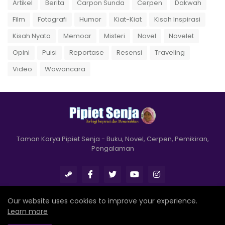
Artikel
Berita
Carpon Sunda
Cerpen
Dakwah
Film
Fotografi
Humor
Kiat-Kiat
Kisah Inspirasi
Kisah Nyata
Memoar
Misteri
Novel
Novelet
Opini
Puisi
Reportase
Resensi
Traveling
Video
Wawancara
Taman Karya Pipiet Senja - Buku, Novel, Cerpen, Pemikiran,
Pengalaman
Our website uses cookies to improve your experience.
Learn more
Design by
Romeltea