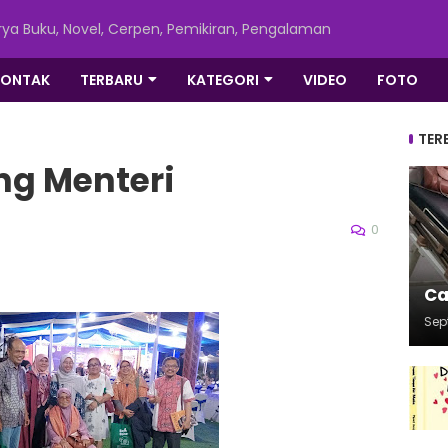
ya Buku, Novel, Cerpen, Pemikiran, Pengalaman
KONTAK
TERBARU
KATEGORI
VIDEO
FOTO
TER
ng Menteri
0
Ca
Sep