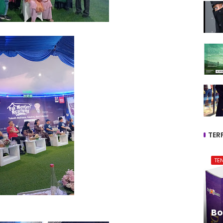
TER
TE
Bo