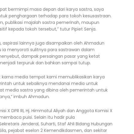
apat bermimpi masa depan dari karya sastra, saya
ntuk penghargaan terhadap para tokoh kesusastraan.
, publikasi majalah sastra pemerinah, maupun
if kepada tokoh tersebut,” tutur Pipiet Senja.
, aspirasi lainnya juga disampaikan oleh Ahmadun
 ia menyoroti sulitnya para sastrawan dalam
menyebut, dampak persaingan pasar yang ketat
enjadi terpuruk dan bahkan sampai tutup.
ulit karna media tempat kami memublikasikan karya
rintah untuk sebaiknya mendanai media untuk
at media sastra yang dibina oleh pemerintah untuk
yanya,” imbuh Ahmadun.
misi X DPR RI, Hj. Himmatul Aliyah dan Anggota Komisi X
membaca puisi. Selain itu hadir pula
ekretaris Jenderal, Suharti, Staf Ahli Bidang Hubungan
ila, pejabat eselon 2 Kemendikdasmen, dan sekitar