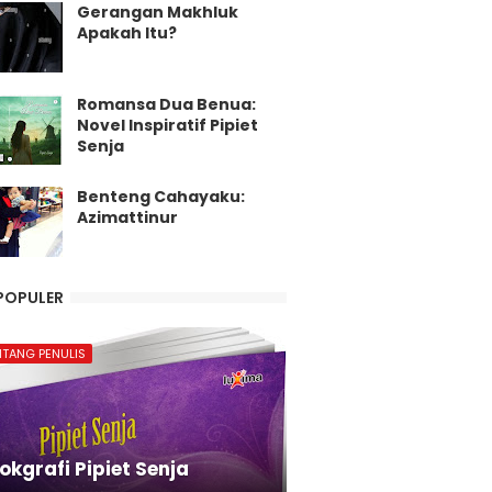
Gerangan Makhluk
Apakah Itu?
Romansa Dua Benua:
Novel Inspiratif Pipiet
Senja
Benteng Cahayaku:
Azimattinur
POPULER
NTANG PENULIS
okgrafi Pipiet Senja