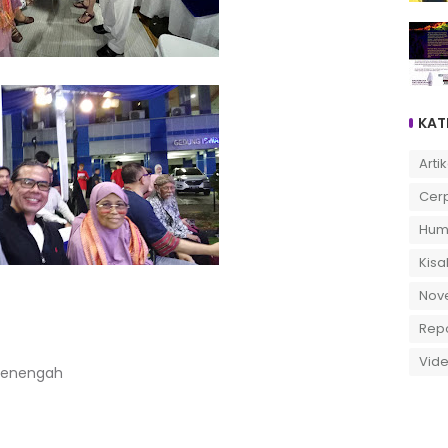
KAT
Artik
Cer
Hum
Kisa
Nov
Rep
Vid
Menengah