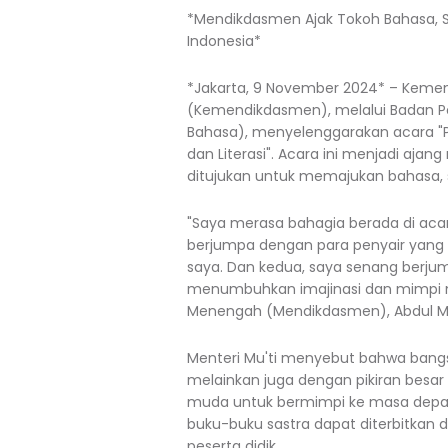
*Mendikdasmen Ajak Tokoh Bahasa, S
Indonesia*
*Jakarta, 9 November 2024* – Keme
(Kemendikdasmen), melalui Badan
Bahasa), menyelenggarakan acara "P
dan Literasi". Acara ini menjadi ajan
ditujukan untuk memajukan bahasa, sas
"Saya merasa bahagia berada di acar
berjumpa dengan para penyair yang
saya. Dan kedua, saya senang berj
menumbuhkan imajinasi dan mimpi m
Menengah (Mendikdasmen), Abdul Mu'ti
Menteri Mu'ti menyebut bahwa bangs
melainkan juga dengan pikiran besar 
muda untuk bermimpi ke masa depan
buku-buku sastra dapat diterbitkan d
peserta didik.