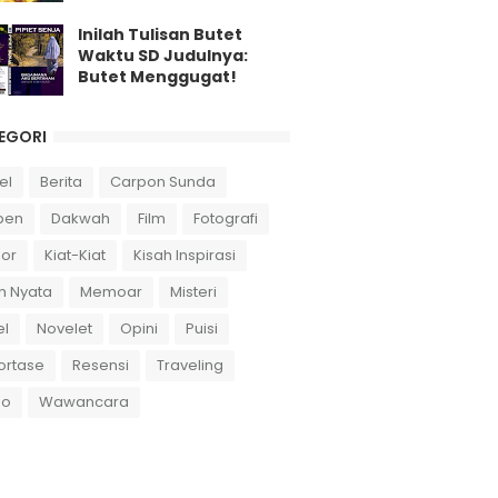
Inilah Tulisan Butet
Waktu SD Judulnya:
Butet Menggugat!
EGORI
el
Berita
Carpon Sunda
pen
Dakwah
Film
Fotografi
or
Kiat-Kiat
Kisah Inspirasi
h Nyata
Memoar
Misteri
el
Novelet
Opini
Puisi
ortase
Resensi
Traveling
eo
Wawancara