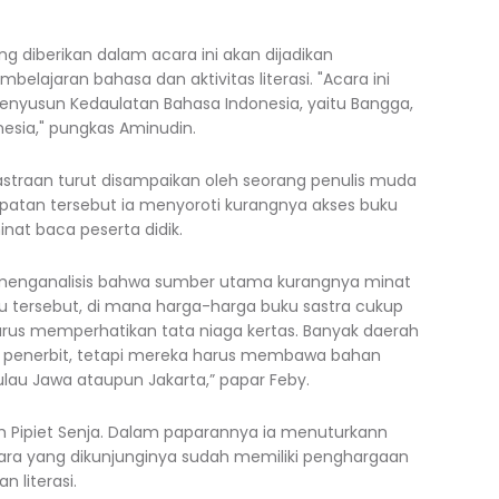
 diberikan dalam acara ini akan dijadikan
elajaran bahasa dan aktivitas literasi. "Acara ini
nyusun Kedaulatan Bahasa Indonesia, yaitu Bangga,
esia," pungkas Aminudin.
sastraan turut disampaikan oleh seorang penulis muda
patan tersebut ia menyoroti kurangnya akses buku
at baca peserta didik.
a menganalisis bahwa sumber utama kurangnya minat
u tersebut, di mana harga-harga buku sastra cukup
arus memperhatikan tata niaga kertas. Banyak daerah
n penerbit, tetapi mereka harus membawa bahan
ulau Jawa ataupun Jakarta,” papar Feby.
eh Pipiet Senja. Dalam paparannya ia menuturkann
ara yang dikunjunginya sudah memiliki penghargaan
 literasi.