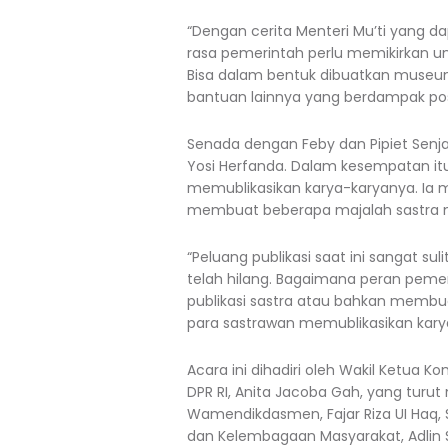
“Dengan cerita Menteri Mu’ti yang d
rasa pemerintah perlu memikirkan u
Bisa dalam bentuk dibuatkan museum
bantuan lainnya yang berdampak posit
Senada dengan Feby dan Pipiet Senja
Yosi Herfanda. Dalam kesempatan itu
memublikasikan karya-karyanya. Ia 
membuat beberapa majalah sastra m
“Peluang publikasi saat ini sangat s
telah hilang. Bagaimana peran peme
publikasi sastra atau bahkan membu
para sastrawan memublikasikan kar
Acara ini dihadiri oleh Wakil Ketua Ko
DPR RI, Anita Jacoba Gah, yang turut 
Wamendikdasmen, Fajar Riza UI Haq, S
dan Kelembagaan Masyarakat, Adlin S