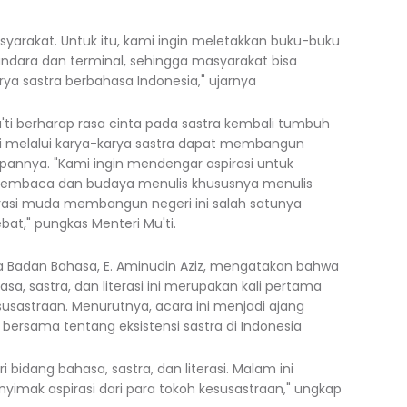
syarakat. Untuk itu, kami ingin meletakkan buku-buku
 bandara dan terminal, sehingga masyarakat bisa
a sastra berbahasa Indonesia," ujarnya
ti berharap rasa cinta pada sastra kembali tumbuh
si melalui karya-karya sastra dapat membangun
annya. "Kami ingin mendengar aspirasi untuk
embaca dan budaya menulis khususnya menulis
erasi muda membangun negeri ini salah satunya
bat," pungkas Menteri Mu'ti.
 Badan Bahasa, E. Aminudin Aziz, mengatakan bahwa
a, sastra, dan literasi ini merupakan kali pertama
susastraan. Menurutnya, acara ini menjadi ajang
bersama tentang eksistensi sastra di Indonesia
 bidang bahasa, sastra, dan literasi. Malam ini
nyimak aspirasi dari para tokoh kesusastraan," ungkap