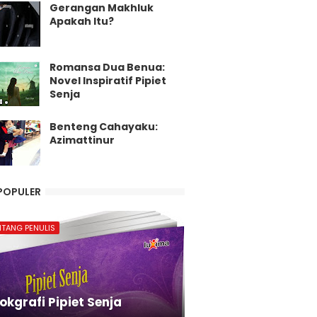
Gerangan Makhluk
Apakah Itu?
Romansa Dua Benua:
Novel Inspiratif Pipiet
Senja
Benteng Cahayaku:
Azimattinur
POPULER
NTANG PENULIS
okgrafi Pipiet Senja