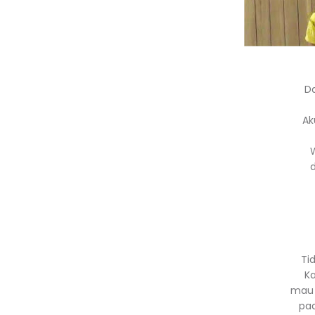
D
Ak
d
Ti
Ka
mau 
pa