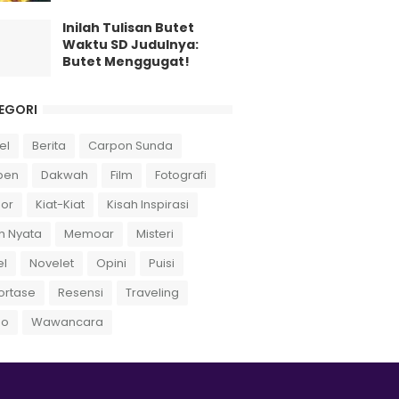
Inilah Tulisan Butet
Waktu SD Judulnya:
Butet Menggugat!
EGORI
el
Berita
Carpon Sunda
pen
Dakwah
Film
Fotografi
or
Kiat-Kiat
Kisah Inspirasi
h Nyata
Memoar
Misteri
el
Novelet
Opini
Puisi
ortase
Resensi
Traveling
eo
Wawancara