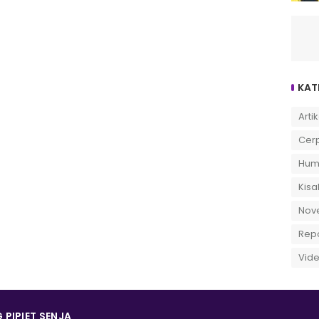
KAT
Artik
Cer
Hum
Kisa
Nov
Rep
Vid
 PIPIET SENJA