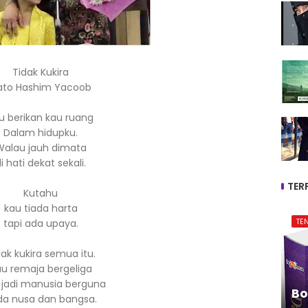
Tidak Kukira
ato Hashim Yacoob
u berikan kau ruang
Dalam hidupku.
Walau jauh dimata
i hati dekat sekali.
TER
Kutahu
kau tiada harta
TE
tapi ada upaya.
dak kukira semua itu.
u remaja bergeliga
jadi manusia berguna
Bo
da nusa dan bangsa.