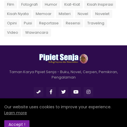
Film
Fotografi
Humor
Kiat-Kiat
Kisah Inspirasi
Kisah Nyata
Memoar
Misteri
Novel
Novelet
Opini
Puisi
Reportase
Resensi
Traveling
Video
Wawancara
Taman Karya Pipiet Senja - Buku, Novel, Cerpen, Pemikiran,
Pengalaman
Our website uses cookies to improve your experience.
Learn more
Design by
Romeltea
Home
Tentang
Kontak
Indeks
Login
Accept !