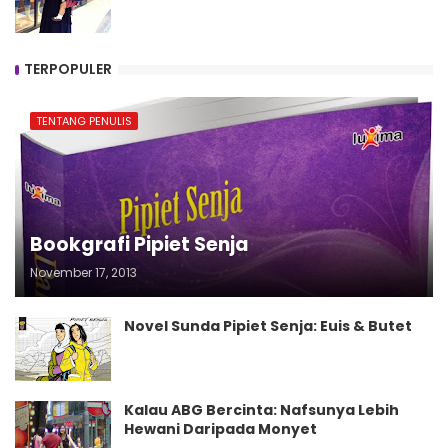
TERPOPULER
TENTANG PENULIS
Bookgrafi Pipiet Senja
November 17, 2013
Novel Sunda Pipiet Senja: Euis & Butet
Kalau ABG Bercinta: Nafsunya Lebih
Hewani Daripada Monyet