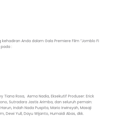
ehadiran Anda dalam Gala Premiere Film “Jomblo Fi
 pada :
vy Tiana Rosa, Asma Nadia, Eksekutif Produser: Erick
ono, Sutradara Jastis Arimba, dan seluruh pemain:
 Harun, Indah Nada Puspita, Mario Irwinsyah, Masaji
m, Dewi Yull, Dayu Wijanto, Humaidi Abas, dkk.