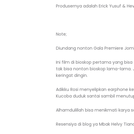
Produsernya adalah Erick Yusuf & Hev
Note;
Diundang nonton Gala Premiere Jomblo
Ini film di bioskop pertama yang bisa
tak bisa nonton bioskop lama-lama. 
keringat dingin.
Adikku Rosi menyelipkan earphone ke 
Kucoba duduk santai sambil menutup
Alhamdulillah bisa menikmati karya s
Resensiya di blog ya Mbak Helvy Tia