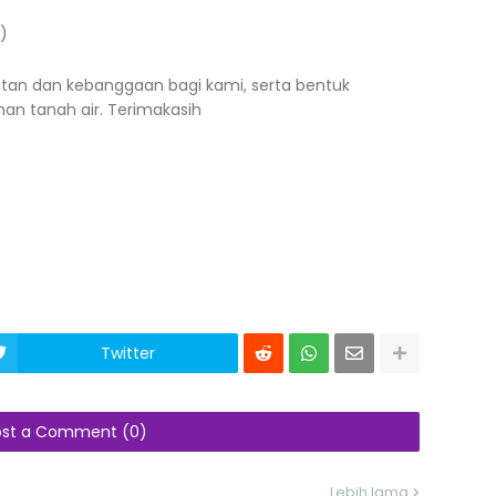
7)
an dan kebanggaan bagi kami, serta bentuk
an tanah air. Terimakasih
Twitter
ost a Comment (0)
Lebih lama