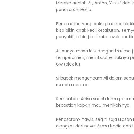
Mereka adalah Ali, Anton, Yusuf dan 
penasaran. Hehe.
Penampilan yang paling mencolok Al
bisa bikin anak kecil ketakutan. Ter
penyakit, fobia jika lihat cewek cant
Ali punya masa lalu dengan trauma j
temperamen, membuat emaknya per
Gw talak lu!
Si bapak mengancam Ali dalam sebulan
rumah mereka.
Sementara Anisa sudah lama pacaran
kepastian kapan mau menikahinya.
Penasaran? Yawis, segini saja ulasan 
diangkat dari novel Asma Nadia dan H