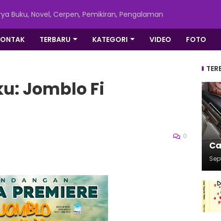
ya Buku, Novel, Cerpen, Pemikiran, Pengalaman
KONTAK
TERBARU
KATEGORI
VIDEO
FOTO
TER
u: Jomblo Fi
0
Ca
Sep