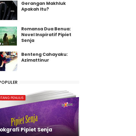
Gerangan Makhluk
Apakah Itu?
Romansa Dua Benua:
Novel Inspiratif Pipiet
Senja
Benteng Cahayaku:
Azimattinur
POPULER
NTANG PENULIS
okgrafi Pipiet Senja