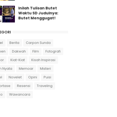
Inilah Tulisan Butet
Waktu SD Judulnya:
Butet Menggugat!
EGORI
el
Berita
Carpon Sunda
pen
Dakwah
Film
Fotografi
or
Kiat-Kiat
Kisah Inspirasi
h Nyata
Memoar
Misteri
el
Novelet
Opini
Puisi
ortase
Resensi
Traveling
eo
Wawancara