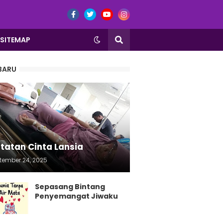
SITEMAP
BARU
tatan Cinta Lansia
tember 24, 2025
Sepasang Bintang
Penyemangat Jiwaku