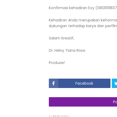
Konfirmasi kehadiran Evy (08131111183
Kehadiran Anda merupakan kehormat
dukungan terhadap karya dan perfilm
Salam Kreatif,
Dr. Helvy Tiana Rosa
Produseŕ
Facebook
P
Lebih baru