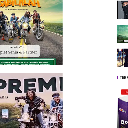
TER
TE
Bo