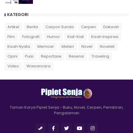
KATEGORI
Artikel
Berita
Carpon Sunda
Cerpen
Dakwah
Film
Fotografi
Humor
Kiat-Kiat
Kisah Inspirasi
Kisah Nyata
Memoar
Misteri
Novel
Novelet
Opini
Puisi
Reportase
Resensi
Traveling
Video
Wawancara
Taman Karya Pipiet Senja - Buku, Novel, Cerpen, Pemikiran,
Pengalaman