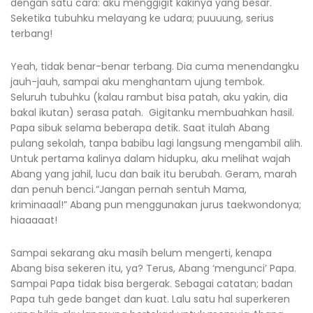
dengan satu cara: aku menggigit kakinya yang besar.
Seketika tubuhku melayang ke udara; puuuung, serius
terbang!
Yeah, tidak benar-benar terbang. Dia cuma menendangku
jauh-jauh, sampai aku menghantam ujung tembok.
Seluruh tubuhku (kalau rambut bisa patah, aku yakin, dia
bakal ikutan) serasa patah. Gigitanku membuahkan hasil.
Papa sibuk selama beberapa detik. Saat itulah Abang
pulang sekolah, tanpa babibu lagi langsung mengambil alih.
Untuk pertama kalinya dalam hidupku, aku melihat wajah
Abang yang jahil, lucu dan baik itu berubah. Geram, marah
dan penuh benci.“Jangan pernah sentuh Mama,
kriminaaal!” Abang pun menggunakan jurus taekwondonya;
hiaaaaat!
Sampai sekarang aku masih belum mengerti, kenapa
Abang bisa sekeren itu, ya? Terus, Abang ‘mengunci’ Papa.
Sampai Papa tidak bisa bergerak. Sebagai catatan; badan
Papa tuh gede banget dan kuat. Lalu satu hal superkeren