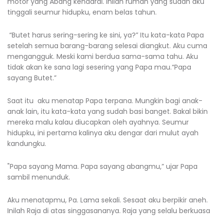
motor yang Abang kendarai. Inilah rumah yang sudah aku
tinggali seumur hidupku, enam belas tahun.
“Butet harus sering-sering ke sini, ya?” Itu kata-kata Papa
setelah semua barang-barang selesai diangkut. Aku cuma
mengangguk. Meski kami berdua sama-sama tahu. Aku
tidak akan ke sana lagi sesering yang Papa mau.“Papa
sayang Butet.”
Saat itu aku menatap Papa terpana. Mungkin bagi anak-
anak lain, itu kata-kata yang sudah basi banget. Bakal bikin
mereka malu kalau diucapkan oleh ayahnya. Seumur
hidupku, ini pertama kalinya aku dengar dari mulut ayah
kandungku.
"Papa sayang Mama. Papa sayang abangmu,” ujar Papa
sambil menunduk.
Aku menatapmu, Pa. Lama sekali. Sesaat aku berpikir aneh.
Inilah Raja di atas singgasananya. Raja yang selalu berkuasa