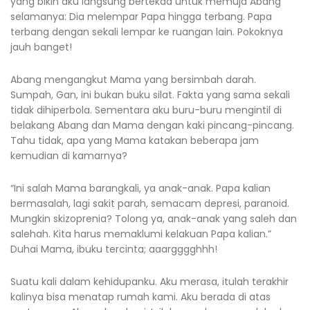
yang bikin aku langsung bertekad untuk memuja Abang
selamanya: Dia melempar Papa hingga terbang. Papa
terbang dengan sekali lempar ke ruangan lain. Pokoknya
jauh banget!
Abang mengangkut Mama yang bersimbah darah.
Sumpah, Gan, ini bukan buku silat. Fakta yang sama sekali
tidak dihiperbola. Sementara aku buru-buru mengintil di
belakang Abang dan Mama dengan kaki pincang-pincang.
Tahu tidak, apa yang Mama katakan beberapa jam
kemudian di kamarnya?
“Ini salah Mama barangkali, ya anak-anak. Papa kalian
bermasalah, lagi sakit parah, semacam depresi, paranoid.
Mungkin skizoprenia? Tolong ya, anak-anak yang saleh dan
salehah. Kita harus memaklumi kelakuan Papa kalian.”
Duhai Mama, ibuku tercinta; aaargggghhh!
Suatu kali dalam kehidupanku. Aku merasa, itulah terakhir
kalinya bisa menatap rumah kami. Aku berada di atas