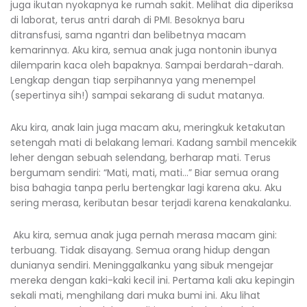
juga ikutan nyokapnya ke rumah sakit. Melihat dia diperiksa
di laborat, terus antri darah di PMI. Besoknya baru
ditransfusi, sama ngantri dan belibetnya macam
kemarinnya. Aku kira, semua anak juga nontonin ibunya
dilemparin kaca oleh bapaknya. Sampai berdarah-darah.
Lengkap dengan tiap serpihannya yang menempel
(sepertinya sih!) sampai sekarang di sudut matanya.
Aku kira, anak lain juga macam aku, meringkuk ketakutan
setengah mati di belakang lemari. Kadang sambil mencekik
leher dengan sebuah selendang, berharap mati. Terus
bergumam sendiri: “Mati, mati, mati…” Biar semua orang
bisa bahagia tanpa perlu bertengkar lagi karena aku. Aku
sering merasa, keributan besar terjadi karena kenakalanku.
Aku kira, semua anak juga pernah merasa macam gini:
terbuang. Tidak disayang. Semua orang hidup dengan
dunianya sendiri. Meninggalkanku yang sibuk mengejar
mereka dengan kaki-kaki kecil ini. Pertama kali aku kepingin
sekali mati, menghilang dari muka bumi ini. Aku lihat