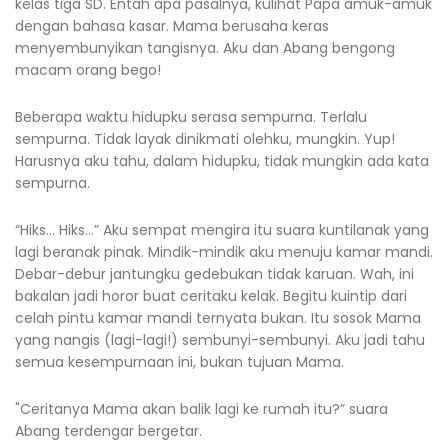
kelas tiga SD. Entah apa pasalnya, kulihat Papa amuk-amuk
dengan bahasa kasar. Mama berusaha keras
menyembunyikan tangisnya. Aku dan Abang bengong
macam orang bego!
Beberapa waktu hidupku serasa sempurna. Terlalu
sempurna. Tidak layak dinikmati olehku, mungkin. Yup!
Harusnya aku tahu, dalam hidupku, tidak mungkin ada kata
sempurna.
“Hiks… Hiks…” Aku sempat mengira itu suara kuntilanak yang
lagi beranak pinak. Mindik-mindik aku menuju kamar mandi.
Debar-debur jantungku gedebukan tidak karuan. Wah, ini
bakalan jadi horor buat ceritaku kelak. Begitu kuintip dari
celah pintu kamar mandi ternyata bukan. Itu sosok Mama
yang nangis (lagi-lagi!) sembunyi-sembunyi. Aku jadi tahu
semua kesempurnaan ini, bukan tujuan Mama.
"Ceritanya Mama akan balik lagi ke rumah itu?” suara
Abang terdengar bergetar.