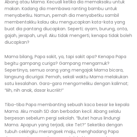
Abang atau Mama. Kecuali ketika dia memaksaku untuk
makan. Kadang dia membawa ranting bambu untuk
menyabetku. Namun, pernah dia menyabetku sambil
membentakku kalau aku mengucapkan kata-kata yang
buat dia pantang diucapkan. Seperti; ayam, burung, onta,
gajah, jerapah, unyil. Aku tidak mengerti, kenapa tidak boleh
diucapkan?
Mama bilang, Papa sakit, ya, tapi sakit apa? Kenapa Papa
begitu gampang curiga? Gampang mengamuk?
Sepertinya, semua orang yang mengajak Mama bicara,
langsung dicurigai. Pernah, sekali waktu Mama melakukan
satu kesalahan. Gara-gara mengomeliku dengan kalimat;
“Iiih, nih anak, dasar kucriiit!”
Tiba-tiba Papa membanting sebuah kaca besar ke kepala
Mama. Aku masih SD dan berbadan kecil. Abang selalu
berpesan sebelum pergi sekolah. “Butet harus lindungi
Mama. Apapun yang terjadi, oke Tet?” Seketika dengan
tubuh cekingku merangsek maju, menghadang Papa