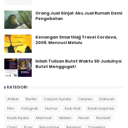
Orang Jual Ginjal: Aku Jual Rumah Demi
Pengobatan
Kenangan SmartHajj Travel Cordova,
2006: Mencuci Melulu
Inilah Tulisan Butet Waktu SD Judulnya:
Butet Menggugat!
KATEGORI
Artikel
Berita
Carpon Sunda
Cerpen
Dakwah
Film
Fotografi
Humor
Kiat-Kiat
Kisah Inspirasi
Kisah Nyata
Memoar
Misteri
Novel
Novelet
Opini
Puisi
Reportase
Resensi
Traveling