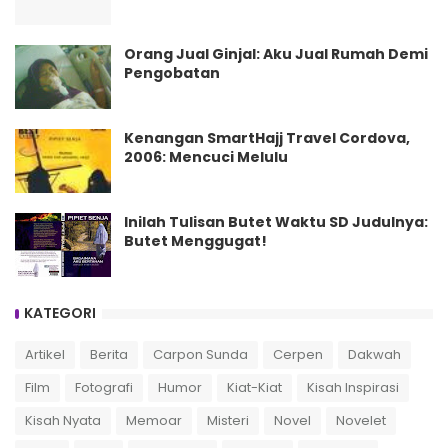
Orang Jual Ginjal: Aku Jual Rumah Demi
Pengobatan
Kenangan SmartHajj Travel Cordova,
2006: Mencuci Melulu
Inilah Tulisan Butet Waktu SD Judulnya:
Butet Menggugat!
KATEGORI
Artikel
Berita
Carpon Sunda
Cerpen
Dakwah
Film
Fotografi
Humor
Kiat-Kiat
Kisah Inspirasi
Kisah Nyata
Memoar
Misteri
Novel
Novelet