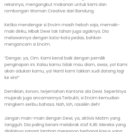
rekannya, mengangkut makanan untuk kami dan
rombongan Woman Creative dari Bandung.
Ketika mendengar si Encim masih heboh saja, memaki-
maki diriku, Mbak Dewi tak tahan juga agaknya. Dia
melawannya dengan kata-kata pedas, bahkan
mengancam si Encim.
“Dengar, ya, Cim. Kami kenal baik dengan pemilik
penginapan ini. Kalau kamu tidak mau diam, awas, ya! Kami
akan adukan kamu, ya! Nanti kami takkan sudi datang lagi
ke sini!”
Demikian, konon, terjemahan Kantonis ala Dewi. Sepertinya
mujarab juga ancamannya.Terbukti, si Encim kemudian
mingkem seribu bahasa. Nah, loh, rasaiiiin deh!
Jangan main-main dengan Dewi, ya, aktivis Matim yang
tangguh. Dia paling berani melabrak staf KJRI. Mereka yang
dinilainya sangat lamban merespon berbagai kasus yang