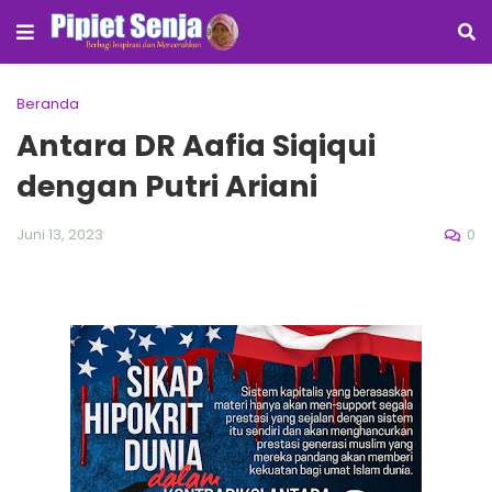
Beranda
Antara DR Aafia Siqiqui
dengan Putri Ariani
0
Juni 13, 2023