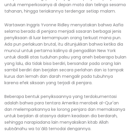
untuk memperkosanya di depan mata dan telinga sesama
tahanan, hingga teriakannya terdengar setiap malam.
Wartawan Inggris Yvonne Ridley menyatakan bahwa Aafia
selama berada di penjara menjadi sasaran berbagai jenis
penyiksaan di luar kemampuan orang terkuat mana pun.
Ada pun perlakuan brutal, itu ditunjukkan bahwa ketika dia
muncul untuk pertama kalinya di pengadilan New York
untuk diadili atas tuduhan palsu yang aneh beberapa bulan
yang lalu, dia tidak bisa berdiri, bersandar pada orang lain
sambil berdiri dan berjalan secara perlahan dan ia tampak
kurus dan lemah dan darah mengalir pada tubuhnya
karena efek siksaan yang terjadi di penjara.
Beberapa bentuk penyiksaannya yang terdokumentasi
adalah bahwa para tentara Amerika merobek al-Qur'an
dan melemparkannya ke lorong penjara dan memaksanya
untuk berjalan di atasnya dalam keadaan dia berdarah,
sehingga narapiadana lain menyaksikan kitab Allah
subḥānahu wa taʿālā ternodai dengannya.